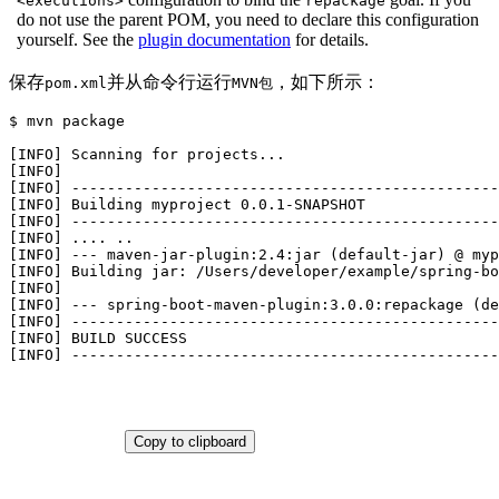
<executions>
repackage
do not use the parent POM, you need to declare this configuration
yourself. See the
plugin documentation
for details.
保存
并从命令行运行
，如下所示：
pom.xml
MVN包
$
 mvn package
[INFO] Scanning for projects...

[INFO]

[INFO] ------------------------------------------------
[INFO] Building myproject 0.0.1-SNAPSHOT

[INFO] ------------------------------------------------
[INFO] .... ..

[INFO] --- maven-jar-plugin:2.4:jar (default-jar) @ myp
[INFO] Building jar: /Users/developer/example/spring-bo
[INFO]

[INFO] --- spring-boot-maven-plugin:3.0.0:repackage (de
[INFO] ------------------------------------------------
[INFO] BUILD SUCCESS

[INFO] ------------------------------------------------
Copy to clipboard