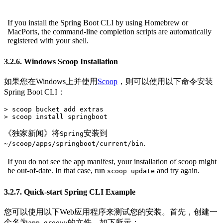
If you install the Spring Boot CLI by using Homebrew or
MacPorts, the command-line completion scripts are automatically
registered with your shell.
3.2.6. Windows Scoop Installation
如果您在Windows上并使用
Scoop
，则可以使用以下命令安装
Spring Boot CLI：
> scoop bucket add extras

> scoop install springboot
《独家新闻》将
安装到
Spring
.
~/scoop/apps/springboot/current/bin
If you do not see the app manifest, your installation of scoop might
be out-of-date. In that case, run
and try again.
scoop update
3.2.7. Quick-start Spring CLI Example
您可以使用以下Web应用程序来测试您的安装。首先，创建一
个名为
的文件，如下所示：
app.groovy