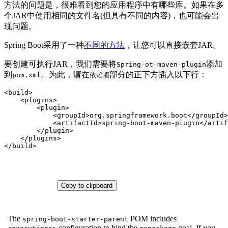
方法的问题是，很难看到您的应用程序中有哪些库。如果在多
个JAR中使用相同的文件名(但具有不同的内容)，也可能会出
现问题。
Spring Boot采用了一种
不同的方法
，让您可以直接嵌套JAR。
要创建可执行JAR，我们需要将
添加
Spring-ot-maven-plugin
到
。为此，请在
部分的正下方插入以下行：
pom.xml
依赖项
<
build
>
<
plugins
>
<
plugin
>
<
groupId
>
org.springframework.boot
</
groupId
>
<
artifactId
>
spring-boot-maven-plugin
</
artif
</
plugin
>
</
plugins
>
</
build
>
Copy to clipboard
The
POM includes
spring-boot-starter-parent
configuration to bind the
goal. If you