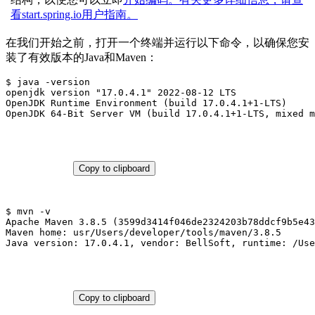
看
start.spring.io用户指南。
在我们开始之前，打开一个终端并运行以下命令，以确保您安
装了有效版本的Java和Maven：
$
 java -version

openjdk version "17.0.4.1" 2022-08-12 LTS

OpenJDK Runtime Environment (build 17.0.4.1+1-LTS)

OpenJDK 64-Bit Server VM (build 17.0.4.1+1-LTS, mixed m
Copy to clipboard
$
 mvn -v

Apache Maven 3.8.5 (3599d3414f046de2324203b78ddcf9b5e43
Maven home: usr/Users/developer/tools/maven/3.8.5

Java version: 17.0.4.1, vendor: BellSoft, runtime: /Use
Copy to clipboard