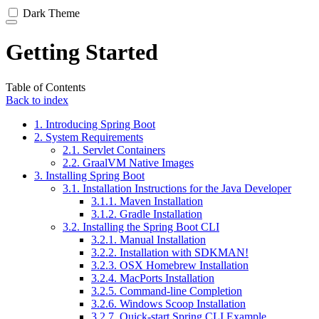
Dark Theme
Getting Started
Table of Contents
Back to index
1. Introducing Spring Boot
2. System Requirements
2.1. Servlet Containers
2.2. GraalVM Native Images
3. Installing Spring Boot
3.1. Installation Instructions for the Java Developer
3.1.1. Maven Installation
3.1.2. Gradle Installation
3.2. Installing the Spring Boot CLI
3.2.1. Manual Installation
3.2.2. Installation with SDKMAN!
3.2.3. OSX Homebrew Installation
3.2.4. MacPorts Installation
3.2.5. Command-line Completion
3.2.6. Windows Scoop Installation
3.2.7. Quick-start Spring CLI Example