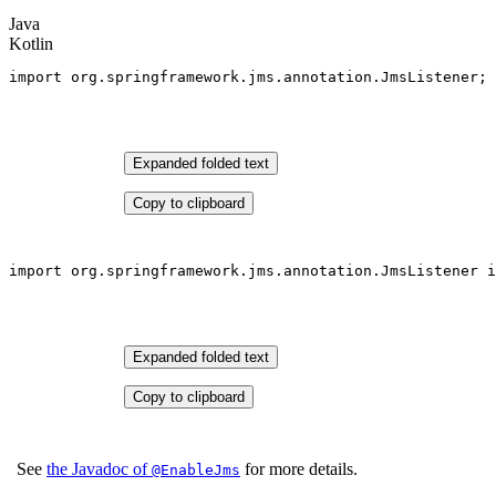
Java
Kotlin
import
 org.springframework.jms.annotation.JmsListener; 
Expanded folded text
Copy to clipboard
import
 org.springframework.jms.
annotation
.JmsListener 
i
Expanded folded text
Copy to clipboard
See
the Javadoc of
for more details.
@EnableJms