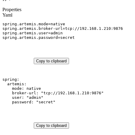
Properties
Yaml
spring.artemis.mode
=
native
spring.artemis.broker-url
=
tcp://192.168.1.210:9876
spring.artemis.user
=
admin
spring.artemis.password
=
secret
Copy to clipboard
spring:
artemis:
mode:
native
broker-url:
"tcp://192.168.1.210:9876"
user:
"admin"
password:
"secret"
Copy to clipboard