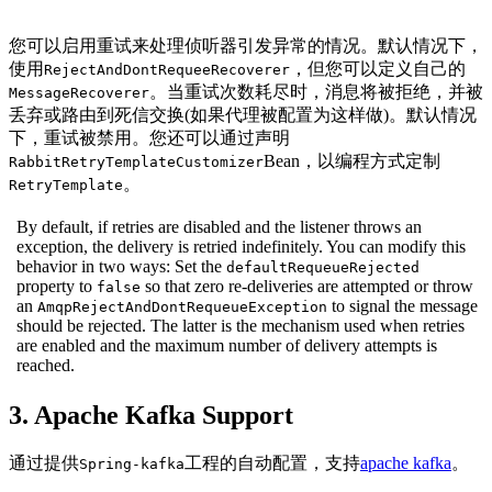
您可以启用重试来处理侦听器引发异常的情况。默认情况下，
使用
，但您可以定义自己的
RejectAndDontRequeeRecoverer
。当重试次数耗尽时，消息将被拒绝，并被
MessageRecoverer
丢弃或路由到死信交换(如果代理被配置为这样做)。默认情况
下，重试被禁用。您还可以通过声明
Bean，以编程方式定制
RabbitRetryTemplateCustomizer
。
RetryTemplate
By default, if retries are disabled and the listener throws an
exception, the delivery is retried indefinitely. You can modify this
behavior in two ways: Set the
defaultRequeueRejected
property to
so that zero re-deliveries are attempted or throw
false
an
to signal the message
AmqpRejectAndDontRequeueException
should be rejected. The latter is the mechanism used when retries
are enabled and the maximum number of delivery attempts is
reached.
3. Apache Kafka Support
通过提供
工程的自动配置，支持
apache kafka
。
Spring-kafka