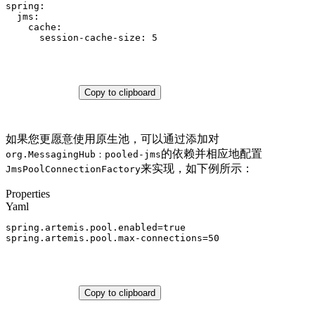
spring:
jms:
cache:
session-cache-size:
5
Copy to clipboard
如果您更愿意使用原生池，可以通过添加对
的依赖并相应地配置
org.MessagingHub：pooled-jms
来实现，如下例所示：
JmsPoolConnectionFactory
Properties
Yaml
spring.artemis.pool.enabled
=
true
spring.artemis.pool.max-connections
=
50
Copy to clipboard