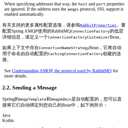
When specifying addresses that way, the
and
properties
host
port
are ignored. If the address uses the
protocol, SSL support is
amqps
enabled automatically.
有关支持的更多属性配置选项，请参阅
。要
RabbitProperties
配置Spring AMQP使用的RabbitMQ
的低层
ConnectionFactory
详细信息，请定义一个
Bean。
ConnectionFactoryCustomizer
如果上下文中存在
Bean，它将自动
ConnectionNameStrategy
用于命名由自动配置的
创建的连
CachingConnectionFactory
接。
See
Understanding AMQP, the protocol used by RabbitMQ
for
more details.
2.2. Sending a Message
Spring的
和
是自动配置的，您可以直
AmqpTemplate
AmqpAdmin
接将它们自动绑定到您自己的Bean中，如下例所示：
Java
Kotlin