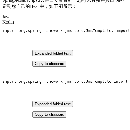
Spring的
是自动配置的，您可以直接将其自动绑
JmsTemplate
定到您自己的Bean中，如下例所示：
Java
Kotlin
import
 org.springframework.jms.core.JmsTemplate; 
import
Expanded folded text
Copy to clipboard
import
 org.springframework.jms.core.JmsTemplate 
import
 
Expanded folded text
Copy to clipboard