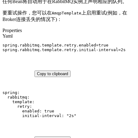
任何Bean将自动用于在RabbitMQ实例上声明相应的队列。
要重试操作，您可以在
上启用重试(例如，在
AmqpTemplate
Broker连接丢失的情况下)：
Properties
Yaml
spring.rabbitmq.template.retry.enabled
=
true
spring.rabbitmq.template.retry.initial-interval
=
2s
Copy to clipboard
spring:
rabbitmq:
template:
retry:
enabled:
true
initial-interval:
"2s"