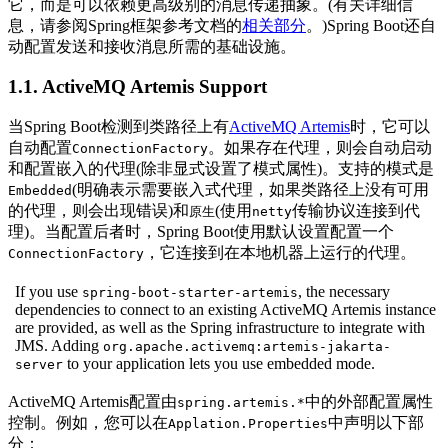
它，而是可以依赖更高级别的消息传递抽象。(有关详细信
息，请参阅Spring框架参考文档的
相关部分
。)Spring Boot还自
动配置发送和接收消息所需的基础设施。
1.1. ActiveMQ Artemis Support
当Spring Boot检测到类路径上有
ActiveMQ Artemis
时，它可以
自动配置
。如果存在代理，则会自动启动
ConnectionFactory
和配置嵌入的代理(除非显式设置了模式属性)。支持的模式是
(明确表示需要嵌入式代理，如果类路径上没有可用
Embedded
的代理，则会出现错误)和
(使用
传输协议连接到代
原生
netty
理)。当配置后者时，Spring Boot使用默认设置配置一个
，它连接到在本地机器上运行的代理。
ConnectionFactory
If you use
, the necessary
spring-boot-starter-artemis
dependencies to connect to an existing ActiveMQ Artemis instance
are provided, as well as the Spring infrastructure to integrate with
JMS. Adding
org.apache.activemq:artemis-jakarta-
to your application lets you use embedded mode.
server
ActiveMQ Artemis配置由
中的外部配置属性
spring.artemis.*
控制。例如，您可以在
中声明以下部
Applation.Properties
分：