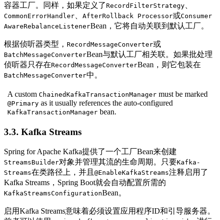
容器工厂。同样，如果定义了
、
RecordFilterStrategy
、
或
CommonErrorHandler
AfterRollback Processor
Consumer
Bean，它将自动关联到默认工厂。
AwareRebalanceListener
根据侦听器类型，
或
RecordMessageConverter
Bean与默认工厂相关联。如果批处理
BatchMessageConverter
侦听器只存在
Bean，则它包装在
RecordMessageConverter
中。
BatchMessageConverter
A custom
must be marked
ChainedKafkaTransactionManager
as it usually references the auto-configured
@Primary
bean.
KafkaTransactionManager
3.3. Kafka Streams
Spring for Apache Kafka提供了一个工厂Bean来创建
对象并管理其流的生命周期。只要
StreamsBuilder
Kafka-
在类路径上，并且
注释启用了
Streams
@EnableKafkaStreams
Kafka Streams，Spring Boot就会自动配置所需的
Bean。
KafkaStreamsConfiguration
启用Kafka Streams意味着必须设置应用程序ID和引导服务器。