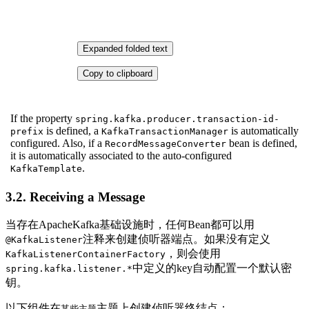
Expanded folded text
Copy to clipboard
If the property
spring.kafka.producer.transaction-id-
is defined, a
is automatically
prefix
KafkaTransactionManager
configured. Also, if a
bean is defined,
RecordMessageConverter
it is automatically associated to the auto-configured
.
KafkaTemplate
3.2. Receiving a Message
当存在ApacheKafka基础设施时，任何Bean都可以用
注释来创建侦听器端点。如果没有定义
@KafkaListener
，则会使用
KafkaListenerContainerFactory
中定义的key自动配置一个默认密
spring.kafka.listener.*
钥。
以下组件在
主题上创建侦听器终结点：
某些主题