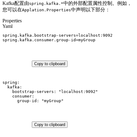
Kafka配置由
中的外部配置属性控制。例如，
spring.kafka.*
您可以在
中声明以下部分：
Applation.Properties
Properties
Yaml
spring.kafka.bootstrap-servers
=
localhost:9092
spring.kafka.consumer.group-id
=
myGroup
Copy to clipboard
spring:
kafka:
bootstrap-servers:
"localhost:9092"
consumer:
group-id:
"myGroup"
Copy to clipboard