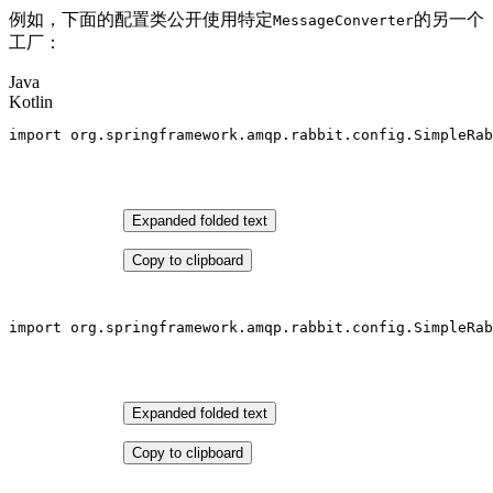
例如，下面的配置类公开使用特定
的另一个
MessageConverter
工厂：
Java
Kotlin
import
 org.springframework.amqp.rabbit.config.SimpleRab
Expanded folded text
Copy to clipboard
import
 org.springframework.amqp.rabbit.config.SimpleRab
Expanded folded text
Copy to clipboard