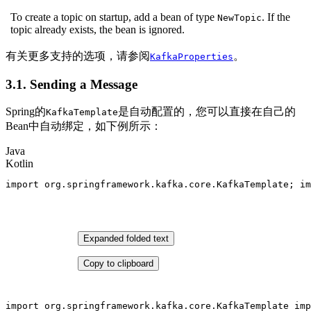
To create a topic on startup, add a bean of type
. If the
NewTopic
topic already exists, the bean is ignored.
有关更多支持的选项，请参阅
。
KafkaProperties
3.1. Sending a Message
Spring的
是自动配置的，您可以直接在自己的
KafkaTemplate
Bean中自动绑定，如下例所示：
Java
Kotlin
import
 org.springframework.kafka.core.KafkaTemplate; 
im
Expanded folded text
Copy to clipboard
import
 org.springframework.kafka.core.KafkaTemplate 
imp