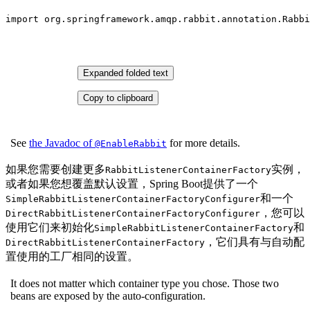
import
 org.springframework.amqp.rabbit.
annotation
.Rabbi
Expanded folded text
Copy to clipboard
See
the Javadoc of
for more details.
@EnableRabbit
如果您需要创建更多
实例，
RabbitListenerContainerFactory
或者如果您想覆盖默认设置，Spring Boot提供了一个
和一个
SimpleRabbitListenerContainerFactoryConfigurer
，您可以
DirectRabbitListenerContainerFactoryConfigurer
使用它们来初始化
和
SimpleRabbitListenerContainerFactory
，它们具有与自动配
DirectRabbitListenerContainerFactory
置使用的工厂相同的设置。
It does not matter which container type you chose. Those two
beans are exposed by the auto-configuration.