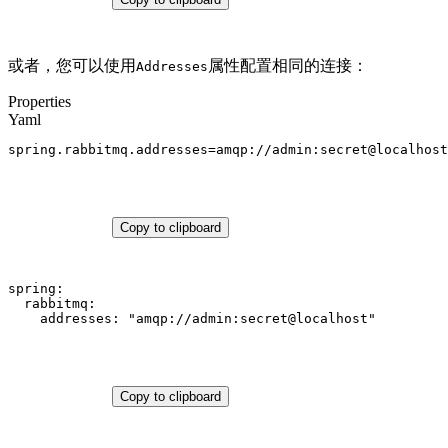
或者，您可以使用
属性配置相同的连接：
Addresses
Properties
Yaml
spring.rabbitmq.addresses
=
amqp://admin:secret@localhost
Copy to clipboard
spring:
rabbitmq:
addresses:
"amqp://admin:secret@localhost"
Copy to clipboard