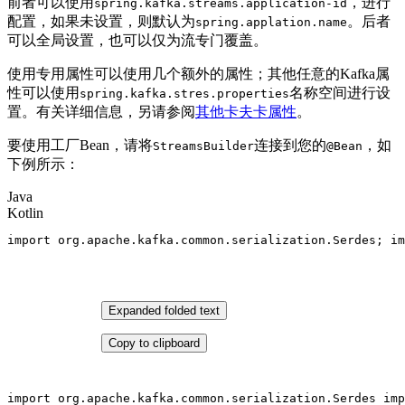
前者可以使用
，进行
spring.kafka.streams.application-id
配置，如果未设置，则默认为
。后者
spring.applation.name
可以全局设置，也可以仅为流专门覆盖。
使用专用属性可以使用几个额外的属性；其他任意的Kafka属
性可以使用
名称空间进行设
spring.kafka.stres.properties
置。有关详细信息，另请参阅
其他卡夫卡属性
。
要使用工厂Bean，请将
连接到您的
，如
StreamsBuilder
@Bean
下例所示：
Java
Kotlin
import
 org.apache.kafka.common.serialization.Serdes; 
im
Expanded folded text
Copy to clipboard
import
 org.apache.kafka.common.serialization.Serdes 
imp