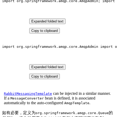
import
 org.springframework.amqp.core.AmqpAdmin; 
import
 
Expanded folded text
Copy to clipboard
import
 org.springframework.amqp.core.AmqpAdmin 
import
 o
Expanded folded text
Copy to clipboard
can be injected in a similar manner.
RabbitMessagingTemplate
If a
bean is defined, it is associated
MessageConverter
automatically to the auto-configured
.
AmqpTemplate
如有必要，定义为
的
org.springframework.amqp.core.Queue