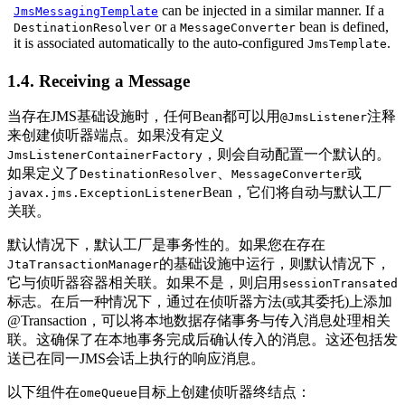
can be injected in a similar manner. If a
JmsMessagingTemplate
or a
bean is defined,
DestinationResolver
MessageConverter
it is associated automatically to the auto-configured
.
JmsTemplate
1.4. Receiving a Message
当存在JMS基础设施时，任何Bean都可以用
注释
@JmsListener
来创建侦听器端点。如果没有定义
，则会自动配置一个默认的。
JmsListenerContainerFactory
如果定义了
、
或
DestinationResolver
MessageConverter
Bean，它们将自动与默认工厂
javax.jms.ExceptionListener
关联。
默认情况下，默认工厂是事务性的。如果您在存在
的基础设施中运行，则默认情况下，
JtaTransactionManager
它与侦听器容器相关联。如果不是，则启用
sessionTransated
标志。在后一种情况下，通过在侦听器方法(或其委托)上添加
@Transaction，可以将本地数据存储事务与传入消息处理相关
联。这确保了在本地事务完成后确认传入的消息。这还包括发
送已在同一JMS会话上执行的响应消息。
以下组件在
目标上创建侦听器终结点：
omeQueue