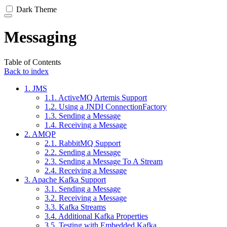
Dark Theme
Messaging
Table of Contents
Back to index
1. JMS
1.1. ActiveMQ Artemis Support
1.2. Using a JNDI ConnectionFactory
1.3. Sending a Message
1.4. Receiving a Message
2. AMQP
2.1. RabbitMQ Support
2.2. Sending a Message
2.3. Sending a Message To A Stream
2.4. Receiving a Message
3. Apache Kafka Support
3.1. Sending a Message
3.2. Receiving a Message
3.3. Kafka Streams
3.4. Additional Kafka Properties
3.5. Testing with Embedded Kafka