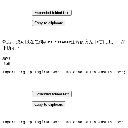
Expanded folded text
Copy to clipboard
然后，您可以在任何
注释的方法中使用工厂，如
@JmsListener
下所示：
Java
Kotlin
import
 org.springframework.jms.annotation.JmsListener; 
Expanded folded text
Copy to clipboard
import
 org.springframework.jms.
annotation
.JmsListener 
i