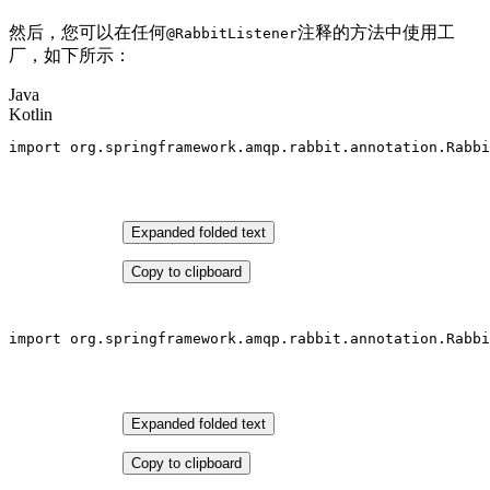
然后，您可以在任何
注释的方法中使用工
@RabbitListener
厂，如下所示：
Java
Kotlin
import
 org.springframework.amqp.rabbit.annotation.Rabbi
Expanded folded text
Copy to clipboard
import
 org.springframework.amqp.rabbit.
annotation
.Rabbi
Expanded folded text
Copy to clipboard