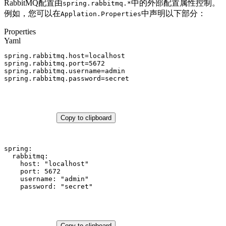
RabbitMQ配置由
中的外部配置属性控制。
spring.rabbitmq.*
例如，您可以在
中声明以下部分：
Applation.Properties
Properties
Yaml
spring.rabbitmq.host
=
localhost
spring.rabbitmq.port
=
5672
spring.rabbitmq.username
=
admin
spring.rabbitmq.password
=
secret
Copy to clipboard
spring:
rabbitmq:
host:
"localhost"
port:
5672
username:
"admin"
password:
"secret"
Copy to clipboard