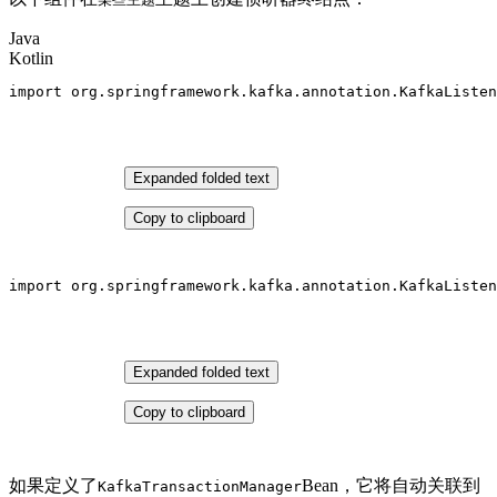
Java
Kotlin
import
 org.springframework.kafka.annotation.KafkaListen
Expanded folded text
Copy to clipboard
import
 org.springframework.kafka.
annotation
.KafkaListen
Expanded folded text
Copy to clipboard
如果定义了
Bean，它将自动关联到
KafkaTransactionManager