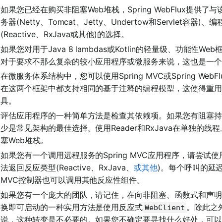
如果您已经在购买非阻塞Web堆栈，Spring WebFlux
务器(Netty、Tomcat、Jetty、Undertow和Servlet
(Reactive、RxJava或其他)的选择。
如果您对用于Java 8 lambdas或Kotlin的轻量级、功能性We
对于要求不那么复杂的较小应用程序或微服务来说，这也是一个
在微服务体系结构中，您可以使用Spring MVC或Spring WebF
在这两个框架中都支持相同的基于注释的编程模型，这使得重用
具。
评估应用程序的一种简单方法是检查其依赖项。如果您有阻塞持久化API
少是常见架构的最佳选择。使用Reader和RxJava在单独
塞Web堆栈。
如果您有一个调用远程服务的Spring MVC应用程序，请尝试
法返回反应类型(Reactive、RxJava、
或其他
)。每个呼叫的延迟
MVC控制器也可以调用其他反应性组件。
如果您有一个庞大的团队，请记住，在向非阻塞、函数式和声明
换即可启动的一种实用方法是使用反应式
。除此之
WebClient
说，这种转变是不必要的。如果您不确定要寻找什么好处，可以从了解