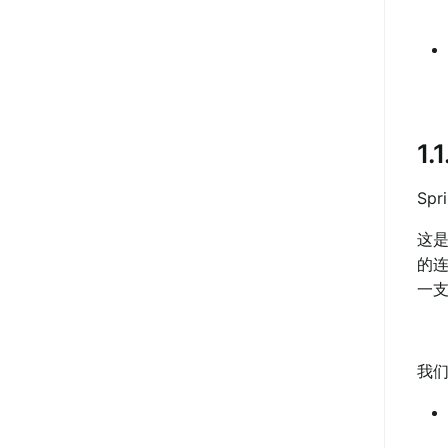
1.
Spr
这
的
一
我