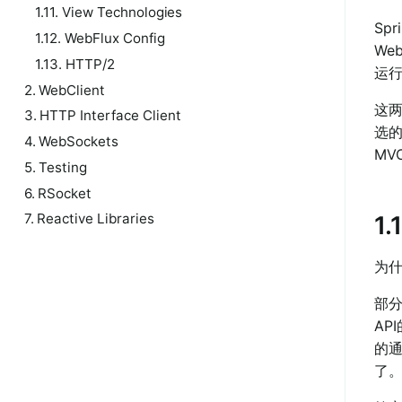
1.11. View Technologies
Sp
1.12. WebFlux Config
We
1.13. HTTP/2
运
2. WebClient
这两
3. HTTP Interface Client
选的
4. WebSockets
MV
5. Testing
6. RSocket
7. Reactive Libraries
1.
为什
部分
AP
的通
了