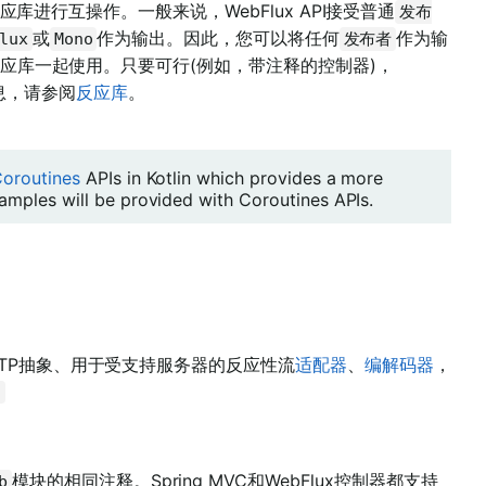
库进行互操作。一般来说，WebFlux API接受普通
发布
或
作为输出。因此，您可以将任何
作为输
lux
Mono
发布者
应库一起使用。只要可行(例如，带注释的控制器)，
信息，请参阅
反应库
。
oroutines
APIs in Kotlin which provides a more
amples will be provided with Coroutines APIs.
括HTTP抽象、用于受支持服务器的反应性流
适配器
、
编解码器
，
。
模块的相同注释。Spring MVC和WebFlux控制器都支持
b