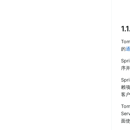
1.
To
的
通
Sp
序
Sp
赖项
客
To
Se
面使