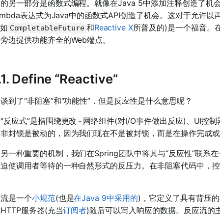
的另一部分是函数式编程。就像在Java 5中添加注释创造了机会(
ambda表达式为Java中的函数式API创造了机会。这对于允
(如
和
Reactive X
所普及的)是一个福音。在编程
CompletableFuture
旁边提供功能齐全的Web端点。
1.1. Define “Reactive”
谈到了“非阻塞”和“功能性”，但是反应性是什么意思呢？
“反应式”是指围绕更改 - 网络组件(对I/O事件做出反应)、
，非封锁是被动的，因为我们现在不是被封锁，而是在操作完成或
另一种重要的机制，我们在Spring团队中将其与“反应性”联
是迫使调用者等待的一种自然形式的反压力。在非阻塞代码中，控
。
应流是一个
小规范
(也是
在Java 9中采用的
)，它定义了具有背压
HTTP服务器(充当
订阅者
)随后可以写入响应的数据。反应流的