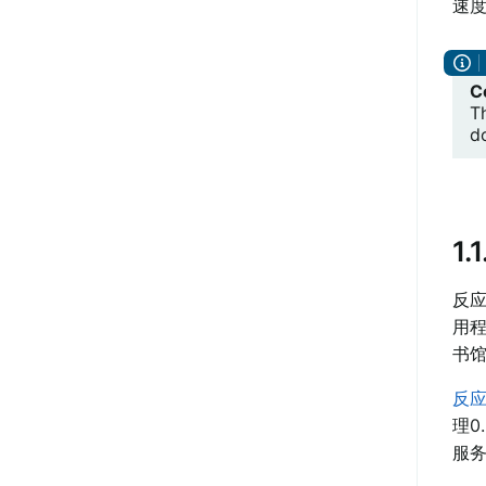
速
C
T
do
1.
反
用程
书
反
理0..
服务