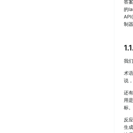
答案
的l
API
制器
1.
我们
术语
说
还有
用
标
反
生成