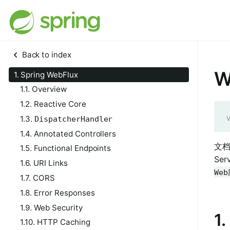
Back to index
W
1. Spring WebFlux
1.1. Overview
1.2. Reactive Core
1.3.
DispatcherHandler
V
1.4. Annotated Controllers
文
1.5. Functional Endpoints
Se
1.6. URI Links
We
1.7. CORS
1.8. Error Responses
1.9. Web Security
1
1.10. HTTP Caching