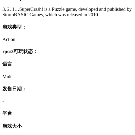
3, 2, 1…SuperCrash! is a Puzzle game, developed and published by
StormBASIC Games, which was released in 2010.
游戏类型：
Action
rpcs3可玩状态：
语言
Multi
发售日期：
-
平台
游戏大小