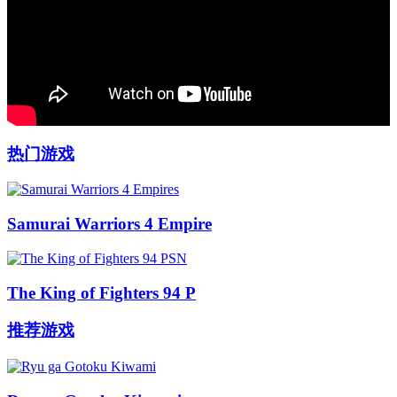
热门游戏
Samurai Warriors 4 Empire
The King of Fighters 94 P
推荐游戏