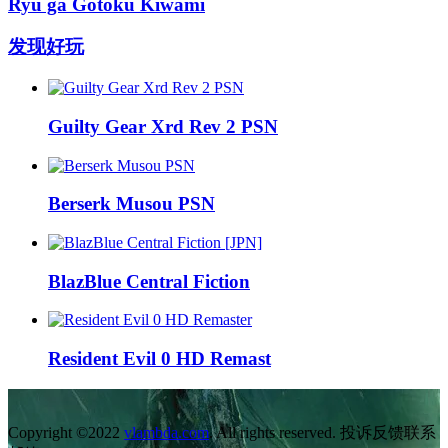
Ryu ga Gotoku Kiwami
发现好玩
Guilty Gear Xrd Rev 2 PSN
Berserk Musou PSN
BlazBlue Central Fiction
Resident Evil 0 HD Remast
Copyright ©2022
vlambda.com
. All rights reserved. 投诉反馈联系