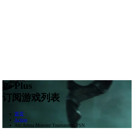
Ps Plus
订阅游戏列表
首页
Action
Arc Arena Monster Tournament PSN