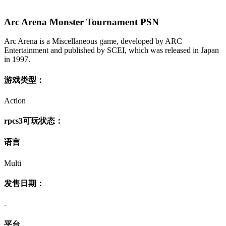
Arc Arena Monster Tournament PSN
Arc Arena is a Miscellaneous game, developed by ARC
Entertainment and published by SCEI, which was released in Japan
in 1997.
游戏类型：
Action
rpcs3可玩状态：
语言
Multi
发售日期：
-
平台