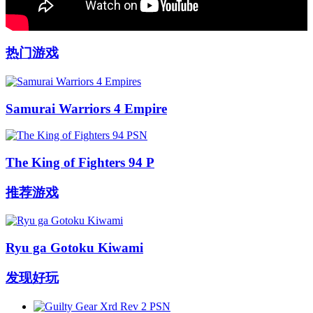
热门游戏
Samurai Warriors 4 Empire
The King of Fighters 94 P
推荐游戏
Ryu ga Gotoku Kiwami
发现好玩