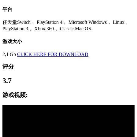
平台
任天堂Switch， PlayStation 4， Microsoft Windows， Linux，
PlayStation 3， Xbox 360， Classic Mac OS
游戏大小
2,1 Gb
CLICK HERE FOR DOWNLOAD
评分
3.7
游戏视频: