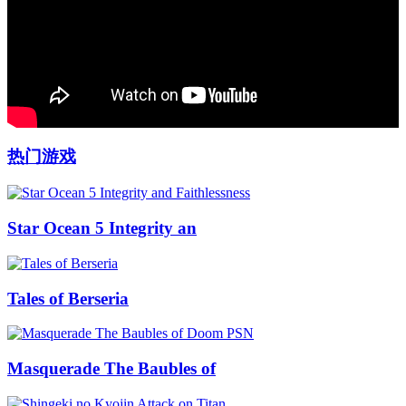
热门游戏
Star Ocean 5 Integrity an
Tales of Berseria
Masquerade The Baubles of