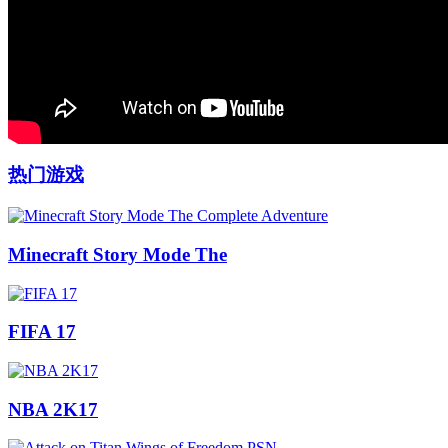
热门游戏
Minecraft Story Mode The
FIFA 17
NBA 2K17