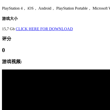
PlayStation 4， iOS， Android， PlayStation Portable， Microsoft
游戏大小
15,7 Gb
CLICK HERE FOR DOWNLOAD
评分
0
游戏视频: