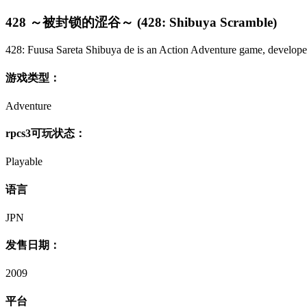
428 ～被封锁的涩谷～ (428: Shibuya Scramble)
428: Fuusa Sareta Shibuya de is an Action Adventure game, develope
游戏类型：
Adventure
rpcs3可玩状态：
Playable
语言
JPN
发售日期：
2009
平台