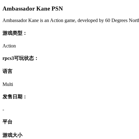
Ambassador Kane PSN
Ambassador Kane is an Action game, developed by 60 Degrees North
游戏类型：
Action
rpcs3可玩状态：
语言
Multi
发售日期：
-
平台
游戏大小