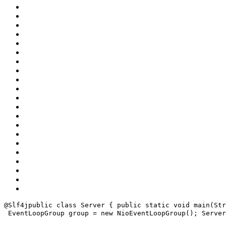
@Slf4j
public class Server {
 public static void main(Str
 EventLoopGroup group = new NioEventLoopGroup();
 Server