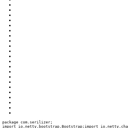
package com.serilizer;
import io.netty.bootstrap.Bootstrap;
import io.netty.cha