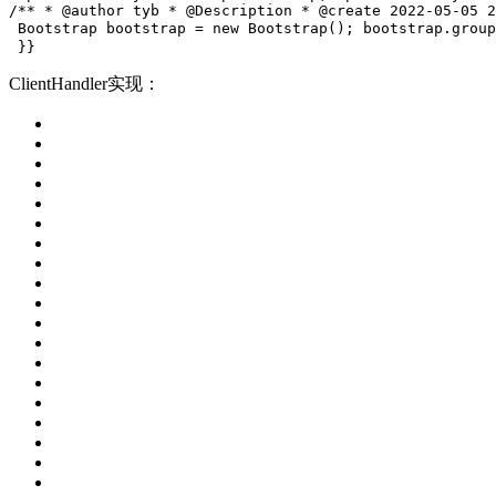
/**
 * @author tyb
 * @Description
 * @create 2022-05-05 2
 Bootstrap bootstrap = new Bootstrap();
 bootstrap.group
 }
}
ClientHandler实现：