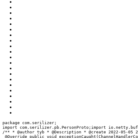
package com.serilizer;
import com.serilizer.pb.PersonProto;
import io.netty.buf
/**
 * @author tyb
 * @Description
 * @create 2022-05-05 2
 @Override
 public void exceptionCaught(ChannelHandlerCo