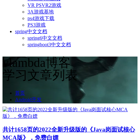
VR PSVR2游戏
3A游戏基地
ps4游戏下载
PS3游戏
spring中文文档
spring6中文文档
springboot3中文文档
vlambda博客
学习文章列表
首页
Android开发
共计1658页的2022全新升级版的《Java岗面试核心
MCA版》，免费白嫖