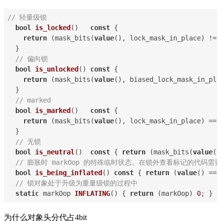
// 轻量级锁
bool
is_locked
(
)   
const
{
return
 (mask_bits(
value
(), lock_mask_in_place) != 
  }
// 偏向锁
bool
is_unlocked
(
) 
const
{
return
 (mask_bits(
value
(), biased_lock_mask_in_pla
  }
// marked
bool
is_marked
(
)   
const
{
return
 (mask_bits(
value
(), lock_mask_in_place) == 
  }
// 无锁
bool
is_neutral
(
)  
const
{ 
return
 (mask_bits(
value
()
// 膨胀时 markOop 的特殊临时状态。在锁外查看标记的代码
bool
is_being_inflated
(
) 
const
{ 
return
 (
value
() == 
// 锁对象处于升级为重量级锁的过程中
static
 markOop 
INFLATING
(
) 
{ 
return
 (markOop) 
0
; }
为什么对象头分代占4bit