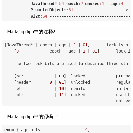
JavaThread
*
:54
epoch
:2
unused
:1
age
:4
PromotedObject
*
:61
---------------------
>| 
size
:64
-----------------------------------
MarkOop.hpp中的注释2：
[JavaThread* | epoch | age | 
1
 | 
01
]       lock 
is
 bia
    [
0
           | epoch | age | 
1
 | 
01
]       lock 
is
  - the two lock bits are used 
to
 describe three state
    [
ptr
             | 
00
]  locked             
ptr
 poi
    [header      | 
0
 | 
01
]  unlocked           regular
    [
ptr
             | 
10
]  monitor            inflate
    [
ptr
             | 
11
]  marked             used by
                                               not val
MarkOop.hpp中的源码1：
enum
 {
 age_bits                 = 
4
,