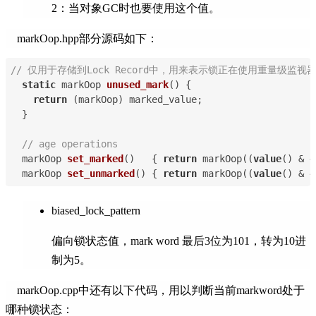
2：当对象GC时也要使用这个值。
markOop.hpp部分源码如下：
// 仅用于存储到Lock Record中，用来表示锁正在使用重量级
static
 markOop 
unused_mark
(
) 
{
return
 (markOop) marked_value;
  }
// age operations
markOop 
set_marked
(
)   
{ 
return
 markOop((
value
() & ~
markOop 
set_unmarked
(
) 
{ 
return
 markOop((
value
() & ~
biased_lock_pattern
偏向锁状态值，mark word 最后3位为101，转为10进
制为5。
markOop.cpp中还有以下代码，用以判断当前markword处于
哪种锁状态：