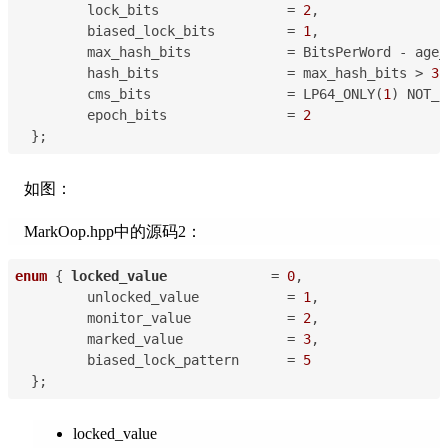
         lock_bits                = 
2
,
         biased_lock_bits         = 
1
,
         max_hash_bits            = BitsPerWord - age_
         hash_bits                = max_hash_bits > 
31
         cms_bits                 = LP64_ONLY(
1
) NOT_L
         epoch_bits               = 
2
  };
如图：
MarkOop.hpp中的源码2：
enum
 { 
locked_value
             = 
0
,
         unlocked_value           = 
1
,
         monitor_value            = 
2
,
         marked_value             = 
3
,
         biased_lock_pattern      = 
5
  };
locked_value