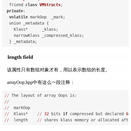
  friend 
class
VMStructs
;
private
:
volatile
 markOop  _mark;
  union _metadata {
    Klass*      _klass;
    narrowKlass _compressed_klass;
  } _metadata;
length field
该属性只有数组对象才有，用以表示数组的长度。
arrayOop.hpp中有这么一段注释：
//
 The layout of array Oops is:
//
//
  markOop
//
  Klass*    
//
32
 bits 
if
 compressed but declared 
64
//
  length    
//
 shares klass memory or allocated afte