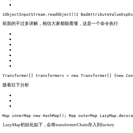
1
ObjectInputStream
.readObject
()
2 
BadAttributeValueExpEx
前面的不过多讲解，相信大家都能看懂，这是一个命令执行
Transformer[] transformers = 
new
 Transformer[] {
new
 Con
接着往
下分析
Map
 innerMap 
new
 HashMap(); 
Map
 outerMap LazyMap.decora
LazyMap
初始化如下
，
会将
transformerChain
存入到
factory