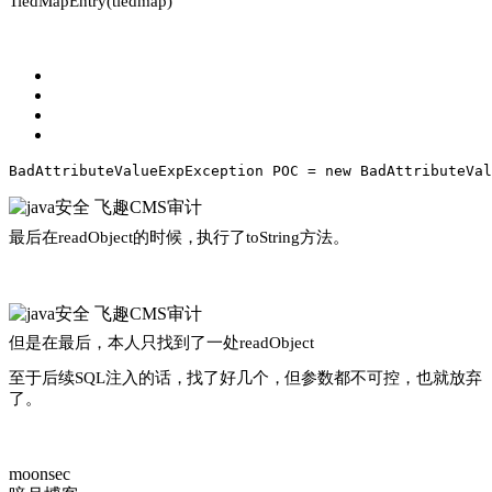
TiedMapEntry(tiedmap)
BadAttributeValueExpException POC = 
new
 BadAttributeVal
最后在
readObject
的时候
，
执行了
toString
方法
。
但是在最后
，
本人只找到了一处
readObject
至于后续
SQL
注入的话
，
找了好几个
，
但参数都不可控
，
也就放弃
了
。
moonsec