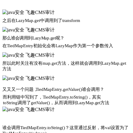
之
后在
LazyMap.get
中调用到了
transform
那么谁
会调用到
Lazy
M
a
p
.
g
et
呢？
在
TiedMapEntry
初始化会将
LazyMap
作为第一个参数传入
所
以此时关注有没有
map.get
方法
，
这样就会调用到
LazyMap.get
方法
又又又一个问题
，
TiedMapEntry.getValue()
谁会调用？
而利用链中写到了
，
TiedMapEntry.toString()
，
其实
toString
调用了
getValue()
，
从而调用到
Lazy
M
ap.get
方法
谁会调用
TiedMapEntry.toString()
？这里通过反射
，
将
val
设置为了