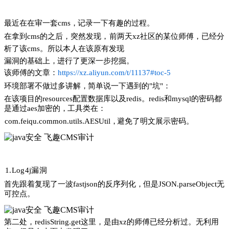
java安全 飞趣CMS审计
最近在在审一套
cms
，
记录一下有趣的过程
。
在拿
到
cms
的之后
，
突然发现
，
前两天
xz
社区的某位师傅
，
已经分
析了该
cms
。
所以本人在该原有发现
漏洞的基础上
，
进行了更深一步挖掘
。
该师傅的文章
：
https://xz.aliyun.com/t/11137#toc-5
环境部署不做过多讲解
，
简单说一下遇到的
"
坑
"
：
在该项目的
resources
配置数据库以及
redis
。
redis
和
mysql
的密码都
是通过
aes
加密的
，
工具类在
：
com.feiqu.common.utils.AESUtil
，
避免了明文展示密码
。
1
.L
og
4
j
漏洞
首先跟着复现了一波
fastjson
的反序列化
，
但是
JSON.parseObject
无
可控点
。
第二处
，
redisString.get
这里
，
是由
xz
的师傅已经分析过
。
无利用