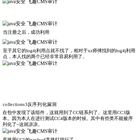
当注册之后
，
成功利用
至
于其它的
log4j
利用点就不找了
，
相对于
xz
师傅找到的
log4j
利用
点
，
本人找的两个已经非常容易利用了
。
co
ll
ec
t
i
on
s3
反序列化漏洞
在包
中发现了该组件
，
这就用到了
CC
链系列了
。
这里用
CC3
版
本
。
因为本人在进行测试
CC4
版本的时候
。
其中有些类不能被序
列化了
~
这就凉凉
。
直接用
CC5
的
payload
直接打就行了