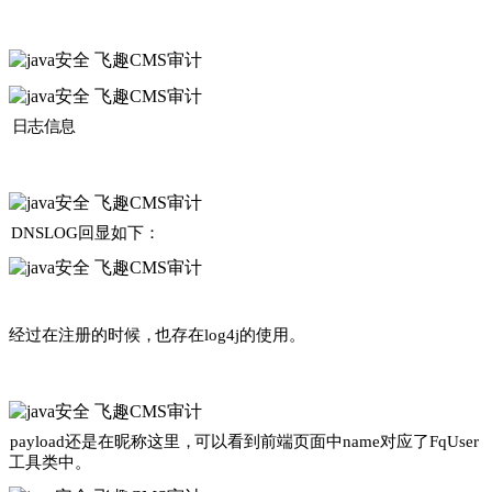
日志信
息
DNSLOG
回显如下
：
经过在注册的时候
，
也存在
log4j
的使用
。
payload
还是在昵称这里
，
可以看到前端页面中
name
对应了
FqUser
工具类中
。