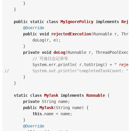
        }
    }
public
static
class
MyIgnorePolicy
implements
Reje
@Override
public
void
rejectedExecution
(Runnable r, Thre
            doLog(r, e);
        }
private
void
doLog
(Runnable r, ThreadPoolExecu
// 可做日志记录等
            System.err.println( r.toString() + 
" rejec
//          System.out.println("completedTaskCount: " 
        }
    }
static
class
MyTask
implements
Runnable
 {
private
 String name;
public
MyTask
(String name) {
this
.name = name;
        }
@Override