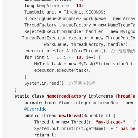
long
 keepAliveTime = 
10
;
        TimeUnit unit = TimeUnit.SECONDS;
        BlockingQueue<Runnable> workQueue = 
new
 ArrayB
        ThreadFactory threadFactory = 
new
 NameTreadFac
        RejectedExecutionHandler handler = 
new
 MyIgnor
       ThreadPoolExecutor executor = 
new
 ThreadPoolExe
                workQueue, threadFactory, handler);
        executor.prestartAllCoreThreads(); 
// 预启动所有
for
 (
int
 i = 
1
; i <= 
10
; i++) {
            MyTask task = 
new
 MyTask(String.valueOf(i)
            executor.execute(task);
        }
        System.in.read(); 
//阻塞主线程
    }
static
class
NameTreadFactory
implements
ThreadFac
private
final
 AtomicInteger mThreadNum = 
new
 A
@Override
public
 Thread 
newThread
(Runnable r) {
            Thread t = 
new
 Thread(r, 
"my-thread-"
 + mT
            System.out.println(t.getName() + 
" has bee
return
 t;