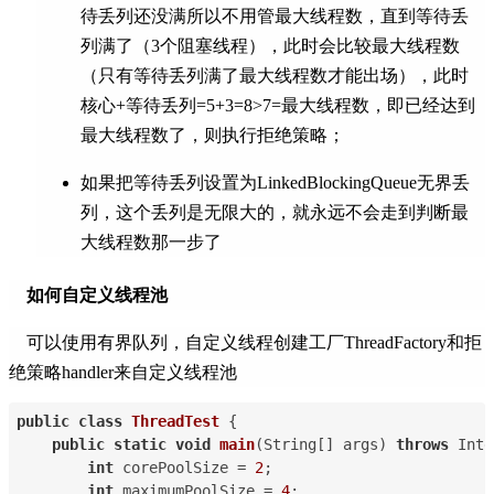
待丢列还没满所以不用管最大线程数，直到等待丢
列满了（3个阻塞线程），此时会比较最大线程数
（只有等待丢列满了最大线程数才能出场），此时
核心+等待丢列=5+3=8>7=最大线程数，即已经达到
最大线程数了，则执行拒绝策略；
如果把等待丢列设置为LinkedBlockingQueue无界丢
列，这个丢列是无限大的，就永远不会走到判断最
大线程数那一步了
如何自定义线程池
可以使用有界队列，自定义线程创建工厂ThreadFactory和拒
绝策略handler来自定义线程池
public
class
ThreadTest
 {
public
static
void
main
(String[] args) 
throws
 Inte
int
 corePoolSize = 
2
;
int
 maximumPoolSize = 
4
;