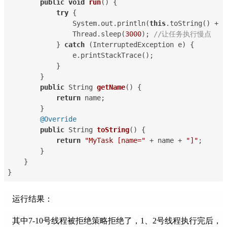
public
void
run
() {
try
 {
                System.out.println(
this
.toString() + 
"
                Thread.sleep(
3000
); 
//让任务执行慢点
            } 
catch
 (InterruptedException e) {
                e.printStackTrace();
            }
        }
public
 String 
getName
() {
return
 name;
        }
@Override
public
 String 
toString
() {
return
"MyTask [name="
 + name + 
"]"
;
        }
    }
}
运行结果：
其中7-10号线程被拒绝策略拒绝了，1、2号线程执行完后，