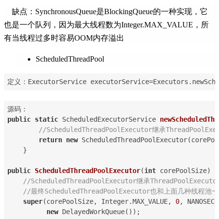
缺点：SynchronousQueue是BlockingQueue的一种实现，它
也是一个队列，因为最大线程数为Integer.MAX_VALUE，所
有当线程过多时容易OOM内存溢出
ScheduledThreadPool
定义：ExecutorService executorService=Executors.newSche
源码：
public
static
 ScheduledExecutorService 
newScheduledThr
//ScheduledThreadPoolExecutor继承ThreadPoolExe
return
new
 ScheduledThreadPoolExecutor(corePoo
    }
public
ScheduledThreadPoolExecutor
(
int
 corePoolSize) {
//ScheduledThreadPoolExecutor继承ThreadPoolExe
//最终ScheduledThreadPoolExecutor也和上面几种线程池一
super
(corePoolSize, Integer.MAX_VALUE, 
0
, NANOSECO
new
 DelayedWorkQueue());