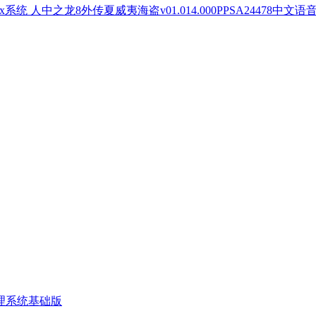
人中之龙8外传夏威夷海盗v01.014.000PPSA24478中文语