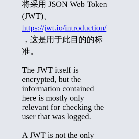
将采用
JSON Web Token
(
JWT)、
https://jwt.io/introduction/
，这是用于此目的的标
准。
The JWT itself is
encrypted, but the
information contained
here is mostly
only
relevant for checking the
user that was logged.
A JWT is not the only