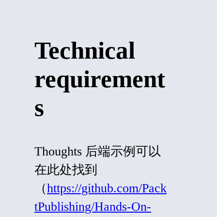
Technical
requirement
s
Thoughts 后端示例可以
在此处找到
（
https://github.com/Pack
tPublishing/Hands-On-