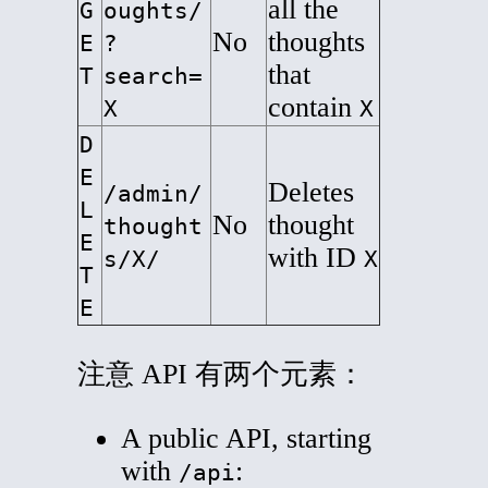
all the
G
oughts/
No
thoughts
E
?
that
T
search=
contain
X
X
D
E
Deletes
/admin/
L
No
thought
thought
E
with ID
s/X/
X
T
E
注意 API 有两个元素：
A public API, starting
with
:
/api