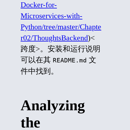
Docker-for-
Microservices-with-
Python/tree/master/Chapte
r02/ThoughtsBackend
)<
跨度>。安装和运行说明
可以在其
文
README.md
件中找到。
Analyzing
the