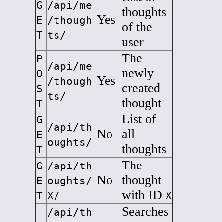
G
/api/me
thoughts
Yes
E
/though
of
the
T
ts/
user
The
P
/api/me
newly
O
Yes
/though
created
S
ts/
thought
T
List of
G
/api/th
No
all
E
oughts/
thoughts
T
The
G
/api/th
No
thought
E
oughts/
with ID
T
X/
X
Searches
/api/th