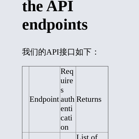
the API
endpoints
我们的API接口如下：
Req
uire
s
Endpoint
auth
Returns
enti
cati
on
List o
f