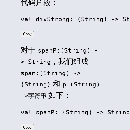
代码片段：
val divStrong: (String) -> St
Copy
对于
spanP:(String) -
，我们组成
> String
span:(String) ->
和
(String)
p:(String)
如下：
->字符串
val spanP: (String) -> String
Copy