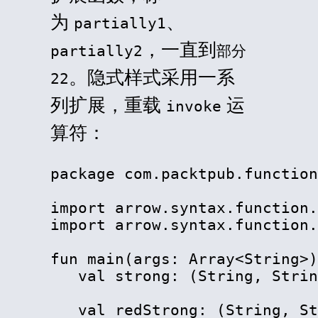
为
、
partially1
，一直到
partially2
部分
。隐式样式采用一系
22
列扩展，重载
运
invoke
算符：
package com.packtpub.function
import arrow.syntax.function.
import arrow.syntax.function.
fun main(args: Array
<
String
>
)
   val strong: (String, Strin
   val redStrong: (String, St