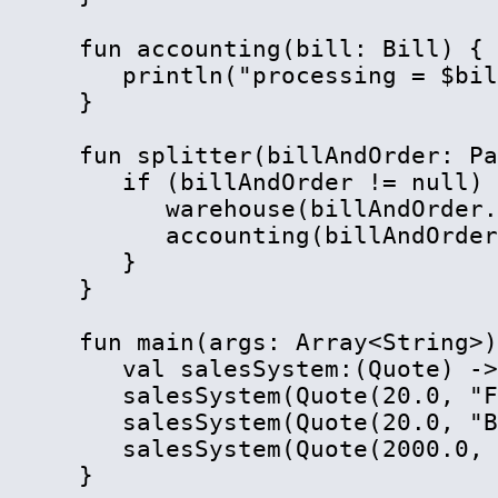
fun accounting(bill: Bill) {

   println("processing = $bil
}

fun splitter(billAndOrder: Pa
   if (billAndOrder != null) 
      warehouse(billAndOrder.
      accounting(billAndOrder
   }

}

fun main(args: Array
<
String
>
)
   val salesSystem:(Quote) ->
   salesSystem(Quote(20.0, "F
   salesSystem(Quote(20.0, "B
   salesSystem(Quote(2000.0, 