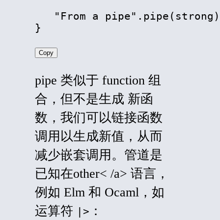
   "From a pipe".pipe(strong)
}
Copy
pipe
类似于
function
组
合，但不是
生成
新函
数，我们可以链接函数
调用以生成新值，从而
减少嵌套调用。管道是
已知
在
other
< /a> 语言，
例如
Elm
和
Ocaml
，如
运算符
：
|>