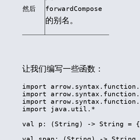
然后
forwardCompose
的别名。
让我们编写一些函数：
import arrow.syntax.function.
import arrow.syntax.function.
import arrow.syntax.function.
import java.util.*

val p: (String) -> String = {
val span: (String) -> String 