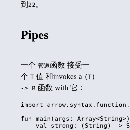
到
22。
Pipes
一个
函数 接受一
管道
个
值 和
invokes
a
T
(T)
函数
with
它：
-> R
import arrow.syntax.function.
fun main(args: Array
<
String
>
)
    val strong: (String) -> S