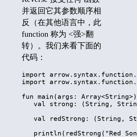
并返回它其参数顺序相
反（在其他语言中，此
function
称为
<强>翻
转
）。我们来看下面的
代码：
import arrow.syntax.function.
import arrow.syntax.function.
fun main(args: Array
<
String
>
)
   val strong: (String, Strin
   val redStrong: (String, St
   println(redStrong("Red Son