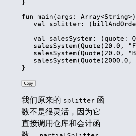
}

fun main(args: Array
<
String
>
)
   val splitter: (billAndOrde
   val salesSystem: (quote: Q
   salesSystem(Quote(20.0, "F
   salesSystem(Quote(20.0, "B
   salesSystem(Quote(2000.0, 
}
Copy
我们原来的
函
splitter
数不是很灵活，因为它
直接调用仓库和会计函
数。
partialSplitter