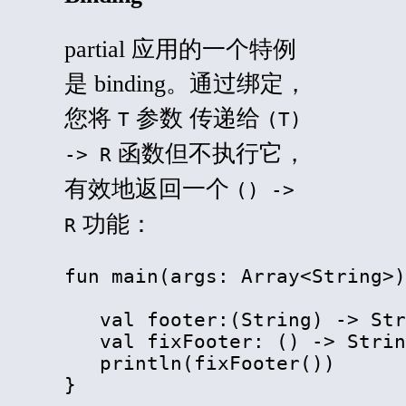
partial
应用的一个特例
是
binding
。通过绑定，
您将
参数 传递给
T
(T)
函数但不执行它，
-> R
有效地返回一个
() ->
功能：
R
fun main(args: Array
<
String
>
)
   val footer:(String) -> St
   val fixFooter: () -> Strin
   println(fixFooter())

}