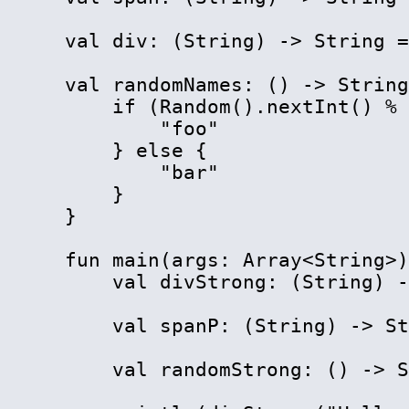
val div: (String) -> String =
val randomNames: () -> String
    if (Random().nextInt() % 
        "foo"

    } else {

        "bar"

    }

}

fun main(args: Array
<
String
>
)
    val divStrong: (String) -
    val spanP: (String) -> St
    val randomStrong: () -> S