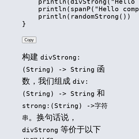
    println(divStrong("Hello 
    println(spanP("Hello comp
    println(randomStrong())

}
Copy
构建
divStrong:
函
(String) -> String
数，我们组成
div:
和
(String) -> String
strong:(String) ->字符
。换句话说，
串
等价于以下
divStrong