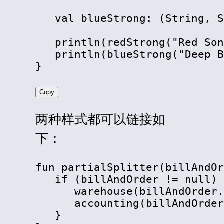
   val blueStrong: (String, S
   println(redStrong("Red Son
   println(blueStrong("Deep B
}
Copy
两种样式都可以链接如
下：
fun partialSplitter(billAndOr
   if (billAndOrder != null) 
      warehouse(billAndOrder.
      accounting(billAndOrder
   }
