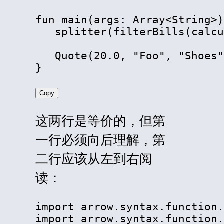
fun main(args: Array
<
String
>
)
   splitter(filterBills(calcu
   Quote(20.0, "Foo", "Shoes"
}
Copy
这两行是等价的，但第
一行必须向后理解，第
二行应该从左到右阅
读：
import arrow.syntax.function.
import arrow.syntax.function.