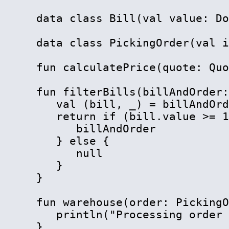
data class Bill(val value: Do
data class PickingOrder(val i
fun calculatePrice(quote: Quo
fun filterBills(billAndOrder:
   val (bill, _) = billAndOrd
   return if (bill.value >= 1
      billAndOrder

   } else {

      null

   }

}

fun warehouse(order: PickingO
   println("Processing order 
}
