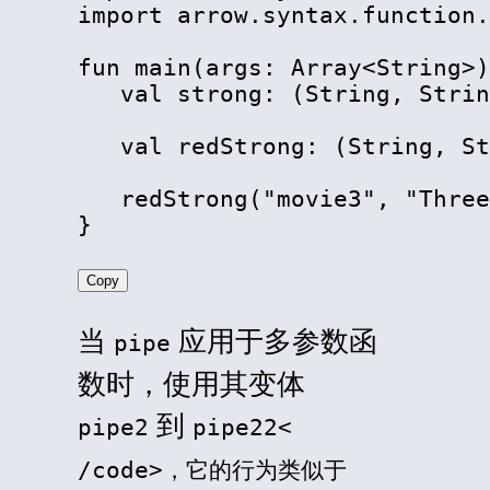
import arrow.syntax.function.
fun main(args: Array
<
String
>
)
   val strong: (String, Strin
   val redStrong: (String, St
   redStrong("movie3", "Three
}
Copy
当
应用于多参数函
pipe
数时，使用其变体
到
pipe2
pipe22<
/code>，它的行为类似于