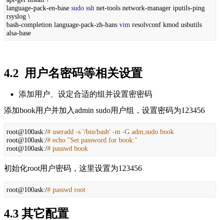
language-pack-en-base
sudo
ssh
net-tools network-manager iputils-ping
rsyslog \
bash-completion language-pack-zh-hans
vim
resolvconf kmod usbutils
alsa-base
4.2  用户名密码等相关设置
添加用户、设定合适的组并设置密密码
添加book用户并加入admin sudo用户组，设置密码为123456
root@100ask:/
# useradd -s '/bin/bash' -m -G adm,sudo book
root@100ask:/
# echo "Set password for book:"
root@100ask:/
# passwd book
初始化root用户密码，这里设置为123456
root@100ask:/
# passwd root
4.3 其它配置