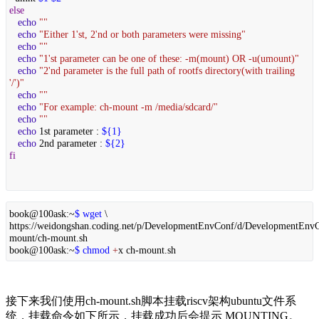
else
echo
""
echo
"Either 1'st, 2'nd or both parameters were missing"
echo
""
echo
"1'st parameter can be one of these: -m(mount) OR -u(umount)"
echo
"2'nd parameter is the full path of rootfs directory(with trailing
'/')"
echo
""
echo
"For example: ch-mount -m /media/sdcard/"
echo
""
echo
1st parameter :
${1}
echo
2nd parameter :
${2}
fi
book@100ask:~
$ wget
\
https://weidongshan.coding.net/p/DevelopmentEnvConf/d/DevelopmentEnvCo
mount/ch-mount.sh
book@100ask:~
$ chmod
+
x ch-mount.sh
接下来我们使用ch-mount.sh脚本挂载riscv架构ubuntu文件系
统，挂载命令如下所示，挂载成功后会提示 
MOUNTING
。