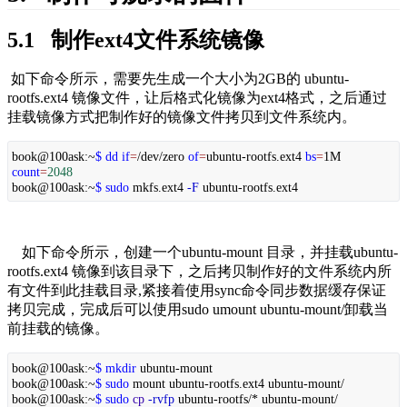
5.1   制作ext4文件系统镜像
如下命令所示，需要先生成一个大小为2GB的 ubuntu-
rootfs.ext4 镜像文件，让后格式化镜像为ext4格式，之后通过
挂载镜像方式把制作好的镜像文件拷贝到文件系统内。
book@100ask:~
$ dd
if
=
/dev/zero
of
=
ubuntu-rootfs.ext4
bs
=
1M
count
=
2048
book@100ask:~
$ sudo
mkfs.ext4
-F
ubuntu-rootfs.ext4
    如下命令所示，创建一个ubuntu-mount 目录，并挂载ubuntu-
rootfs.ext4 镜像到该目录下，之后拷贝制作好的文件系统内所
有文件到此挂载目录,紧接着使用sync命令同步数据缓存保证
拷贝完成，完成后可以使用sudo umount ubuntu-mount/卸载当
前挂载的镜像。
book@100ask:~
$ mkdir
ubuntu-mount
book@100ask:~
$ sudo
mount ubuntu-rootfs.ext4 ubuntu-mount/
book@100ask:~
$ sudo
cp
-rvfp
ubuntu-rootfs/* ubuntu-mount/