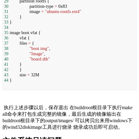
29
partition rootfs {
30
partition-type
=
0x83
31
image
=
"ubuntu-rootfs.ext4"
32
}
33
}
34
35
image boot.vfat {
36
vfat {
37
files
=
{
38
"boot.img"
,
39
"Image"
,
40
"board.dtb"
41
}
42
}
43
size
=
32M
44
}
执行上述步骤以后，保存退出 在buildroot根目录下执行make 
all命令来打包生成完整的镜像，最后生成的镜像输出在 
buildroot根目录下的output/images/ 可以拷贝出来用windows下
的wind32diskimage工具进行烧录 烧录成功后即可启动。