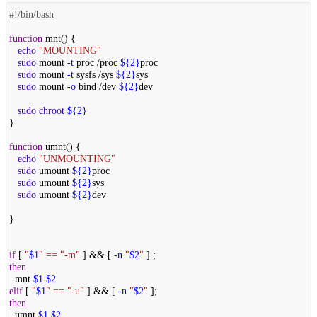
#!/bin/bash
function
mnt() {
echo
"MOUNTING"
sudo
mount
-t
proc /proc
${2}
proc
sudo
mount
-t
sysfs /sys
${2}
sys
sudo
mount
-o
bind /dev
${2}
dev
sudo
chroot
${2}
}
function
umnt() {
echo
"UNMOUNTING"
sudo
umount
${2}
proc
sudo
umount
${2}
sys
sudo
umount
${2}
dev
}
if
[
"
$1
"
==
"-m"
] && [
-n
"
$2
"
] ;
then
mnt
$1
$2
elif
[
"
$1
"
==
"-u"
] && [
-n
"
$2
"
];
then
umnt
$1
$2