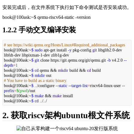
安装完成后，在文件系统下执行如下命令测试是否安装成功。
book@100ask:~$ qemu-riscv64-static -version
1.2.2 手动交叉编译安装
# see https://wiki.qemu.org/Hosts/Linux#Required_additional_packages
book@100ask:~
$ sudo
apt-get install
-y
pkg-config
git
libglib2.0-dev
libfdt-dev libpixman-1-dev zlib1g-dev
book@100ask:~
$ git
clone https://git.qemu.org/git/qemu.git
-b
v4.2.0
--
depth
=
1
book@100ask:~
$ cd
qemu &&
mkdir
build &&
cd
build
book@100ask:~
$ mkdir
out
# You have to build as a static binary.
book@100ask:~
$
../configure
--static
--target-list
=
riscv64-linux-user
--
prefix
=
$(pwd)
/out
book@100ask:~
$ make
&&
make
install
book@100ask:~
$ cd
../../
2. 获取riscv架构ubuntu根文件系统