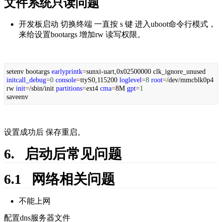
文件系统只读问题
开发板启动 切换终端 一直按 s 键 进入uboot命令行模式，
来给设置bootargs 增加rw 读写权限。
setenv bootargs
earlyprintk
=
sunxi-uart,0x02500000 clk_ignore_unused
initcall_debug
=
0
console
=
ttyS0,115200
loglevel
=
8
root
=
/dev/mmcblk0p4
rw
init
=
/sbin/init
partitions
=
ext4
cma
=
8M
gpt
=
1
saveenv
设置成功后 保存重启。
6.   启动后常见问题
6.1   网络相关问题
不能上网
配置dns服务器文件