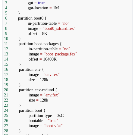
3
gpt
=
true
4
gpt-location
=
1M
5
}
6
partition boot0 {
7
in-partition-table
=
"no"
8
image
=
"boot0_sdcard.fex"
9
offset
=
8K
10
}
11
partition boot-packages {
12
in-partition-table
=
"no"
13
image
=
"boot_package.fex"
14
offset
=
16400K
15
}
16
partition env {
17
image
=
"env.fex"
18
size
=
128k
19
}
20
partition env-redund {
21
image
=
"env.fex"
22
size
=
128k
23
}
24
partition boot {
25
partition-type
=
0xC
26
bootable
=
"true"
27
image
=
"boot.vfat"
28
}