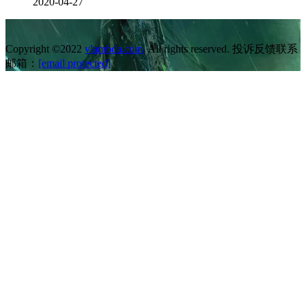
2020-04-27
Copyright ©2022
vlambda.com
. All rights reserved. 投诉反馈联系
邮箱：
[email protected]