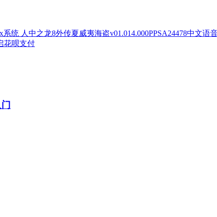
人中之龙8外传夏威夷海盗v01.014.000PPSA24478中文语
开启花呗支付
入门