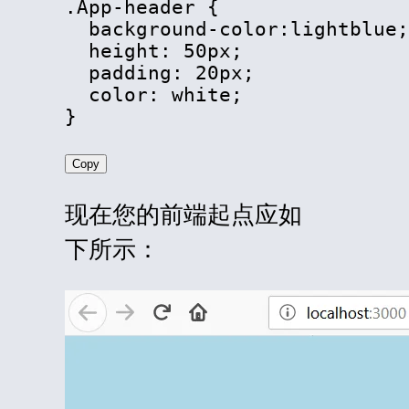
.App-header {

  background-color:lightblue;

  height: 50px;

  padding: 20px;

  color: white;

}
Copy
现在您的前端起点应如
下所示：