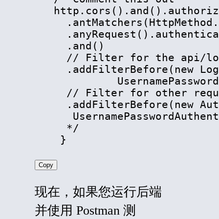
   http.cors().and().authoriz
     .antMatchers(HttpMethod.
     .anyRequest().authentica
     .and()

     // Filter for the api/lo
     .addFilterBefore(new Log
             UsernamePassword
     // Filter for other requ
     .addFilterBefore(new Aut
      UsernamePasswordAuthent
     */

    }
Copy
现在，如果您运行后端
并使用 Postman 测