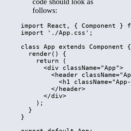
code should look as
follows:
import React, { Component } f
import './App.css';

class App extends Component {

  render() {

    return (

<
div
className
=
"
App
"
>
<
header
className
=
"
Ap
<
h1
className
=
"
App-
</
header
>
</
div
>
    );

  }

}
