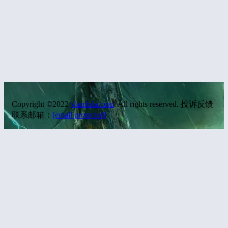
Copyright ©2022
vlambda.com
. All rights reserved. 投诉反馈
联系邮箱：
[email protected]