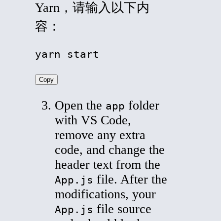
Yarn，请输入以下内
容：
yarn start
Copy
Open the
folder
app
with VS Code,
remove any extra
code, and change the
header text from the
file. After the
App.js
modifications, your
file source
App.js