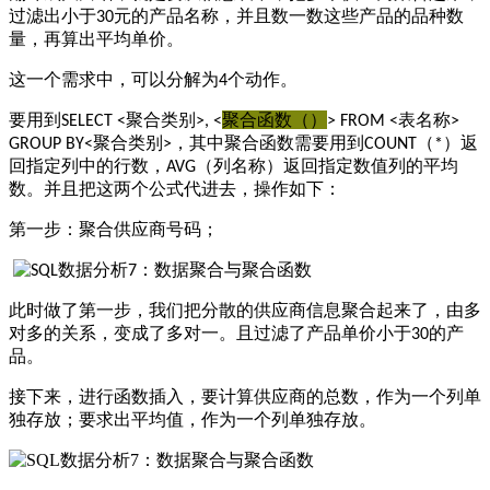
过滤出小于
元的产品名称，并且数一数这些产品的品种数
30
量，再算出平均单价。
这一个需求中，可以分解为
个动作。
4
要用到
聚合类别
聚合函数（）
表名称
SELECT <
>, <
> FROM <
>
聚合类别
，其中聚合函数需要用到
（
）返
GROUP BY<
>
COUNT
*
回指定列中的行数，
（列名称）返回指定数值列的平均
AVG
数。并且把这两个公式代进去，操作如下：
第一步：聚合供应商号码；
此时做了第一步，我们把分散的供应商信息聚合起来了，由多
对多的关系，变成了多对一。且过滤了产品单价小于
的产
30
品。
接下来，进行函数插入，要计算供应商的总数，作为一个列单
独存放；要求出平均值，作为一个列单独存放。