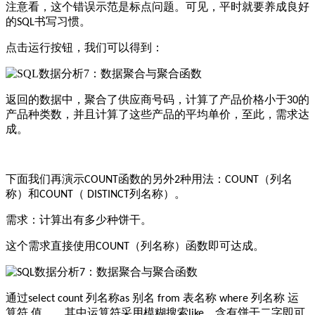
注意看，这个错误示范是标点问题。可见，平时就要养成良好
的
书写习惯。
SQL
点击运行按钮，我们可以得到：
返回的数据中，聚合了供应商号码，计算了产品价格小于
的
30
产品种类数，并且计算了这些产品的平均单价，至此，需求达
成。
下面我们再演示
函数的另外
种用法：
（列名
COUNT
2
COUNT
称）和
（
列名称）。
COUNT
DISTINCT
需求：计算出有多少种饼干。
这个需求直接使用
（列名称）函数即可达成。
COUNT
通过
列名称
别名
表名称
列名称 运
select count
as
from
where
算符 值，，其中运算符采用模糊搜索
，含有饼干二字即可
like