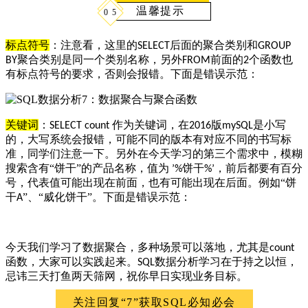
温馨提示
0
5
标点符号
：注意看，这里的
后面的聚合类别和
SELECT
GROUP
聚合类别是同一个类别名称，另外
前面的
个函数也
BY
FROM
2
有标点符号的要求，否则会报错。下面是错误示范：
关键词
：
作为关键词，在
版
是小写
SELECT count
2016
mySQL
的，大写系统会报错，可能不同的版本有对应不同的书写标
准，同学们注意一下。另外在今天学习的第三个需求中，模糊
搜索含有“饼干”的产品名称，值为
饼干
，前后都要有百分
’
%
%
’
号，代表值可能出现在前面，也有可能出现在后面。例如“饼
干
”、“威化饼干”。下面是错误示范：
A
今天我们学习了数据聚合，多种场景可以落地，尤其是
count
函数，大家可以实践起来。
数据分析学习在于持之以恒，
SQL
忌讳三天打鱼两天筛网，祝你早日实现业务目标。
关注回复“7”获取SQL必知必会