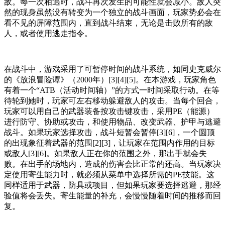
敌。每一次相遇时，战斗再次发生的可能性就会减小。敌人突
然的现身虽然没有转变为一个独立的战斗画面，玩家势必会在
看不见的屏障范围内，直到战斗结束，无论是击败所有的敌
人，或者使用逃走指令。
在战斗中，游戏采用了可暂停时间的战斗系统，如同史克威尔
的《放浪冒险谭》（2000年）[3][4][5]。在本游戏，玩家角色
有着一个“ATB（活动时间轴）”的方式一时间采取行动。在等
待轮到她时，玩家可左右移动躲避敌人的攻击。当每个回合，
玩家可以用自己的武器装备按攻击键攻击，采用PE（能源）
进行防守、协助或攻击，和使用物品、改变武器、护甲与逃避
战斗。如果玩家选择攻击，战斗短暂会暂停[3][6]，一个圆顶
的出现象征着武器的范围[2][3]，让玩家在范围内作用的目标
或敌人[3][6]。如果敌人正在你的范围之外，那出手就会失
败。在出手的场地内，造成的伤害会比正常的还高。当玩家决
定使用寄生能力时，就必须从菜单中选择所需的PE技能。这
同样适用于武器，防具或项目，但如果玩家要选择逃避，那经
验值将会丢失。寄生能量的补充，会慢慢随着时间的推移而回
复。