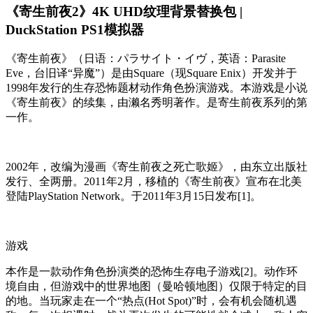
《寄生前夜2》4K UHD纹理背景替换包 |
DuckStation PS1模拟器
《寄生前夜》（日语：パラサイト・イヴ，英语：Parasite
Eve，台旧译“异魔”）是由Square（现Square Enix）开发并于
1998年发行的生存恐怖题材动作角色扮演游戏。本游戏是小说
《寄生前夜》的续集，由濑名秀明著作。是寄生前夜系列的第
一作。
2002年，改编为漫画《寄生前夜之死亡歌姬》，由东立出版社
发行、全两册。2011年2月，移植的《寄生前夜》宣布在北美
登陆PlayStation Network。于2011年3月15日发布[1]。
游戏
本作是一款动作角色扮演类的恐怖生存电子游戏[2]。动作环
境自由，但游戏中的世界地图（曼哈顿地图）仅限于特定的目
的地。当玩家走在一个“热点(Hot Spot)”时，会有机会随机遇