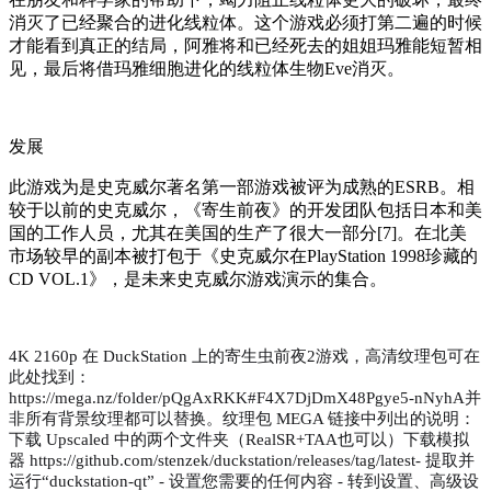
消灭了已经聚合的进化线粒体。这个游戏必须打第二遍的时候
才能看到真正的结局，阿雅将和已经死去的姐姐玛雅能短暂相
见，最后将借玛雅细胞进化的线粒体生物Eve消灭。
发展
此游戏为是史克威尔著名第一部游戏被评为成熟的ESRB。相
较于以前的史克威尔，《寄生前夜》的开发团队包括日本和美
国的工作人员，尤其在美国的生产了很大一部分[7]。在北美
市场较早的副本被打包于《史克威尔在PlayStation 1998珍藏的
CD VOL.1》，是未来史克威尔游戏演示的集合。
4K 2160p 在 DuckStation 上的寄生虫前夜2游戏，高清纹理包可在
此处找到：
https://mega.nz/folder/pQgAxRKK#F4X7DjDmX48Pgye5-nNyhA并
非所有背景纹理都可以替换。纹理包 MEGA 链接中列出的说明：
下载 Upscaled 中的两个文件夹（RealSR+TAA也可以）下载模拟
器 https://github.com/stenzek/duckstation/releases/tag/latest- 提取并
运行“duckstation-qt” - 设置您需要的任何内容 - 转到设置、高级设