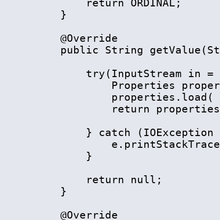
        return ORDINAL;

    }

    @Override

    public String getValue(St
        try(InputStream in = 
            Properties proper
            properties.load( 
            return properties
        } catch (IOException 
            e.printStackTrace
        }

        return null;

    }

    @Override
