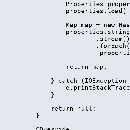
            Properties proper
            properties.load( 
            Map map = new Has
            properties.string
                    .stream()

                    .forEach(
                     properti
            return map;

        } catch (IOException 
            e.printStackTrace
        }

        return null;

    }

    @Override
