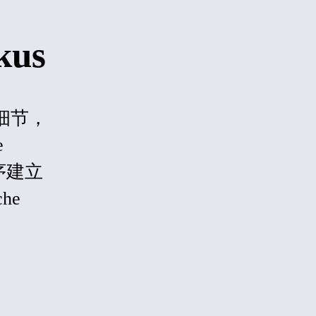
kus
具体细节，
e
序建立
che