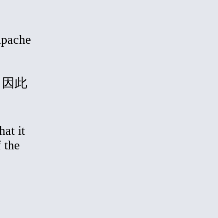
Apache
理，因此
hat it
 the