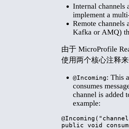
Internal channels a
implement a multi
Remote channels a
Kafka or AMQ) th
由于 MicroProfile
使用两个核心注释来
: This 
@Incoming
consumes messages
channel is added to
example:
@Incoming("channel
public void consum