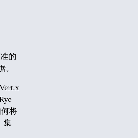
标准的
据。
rt.x
Rye
如何将
Q）集