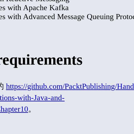
es with Apache Kafka
es with
Advanced Message Queuing Proto
requirements
上的
https://github.com/PacktPublishing/Han
tions-with-Java-and-
Chapter10
。