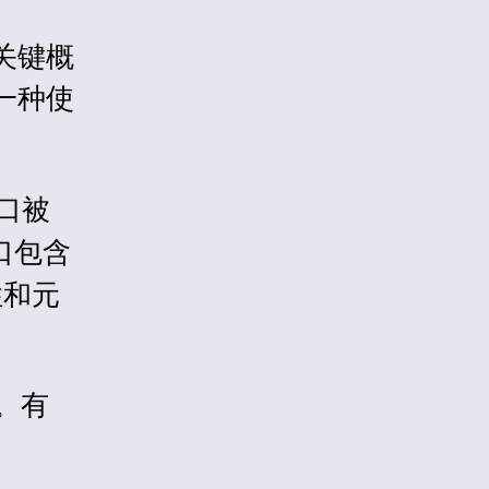
一些关键概
 是一种使
口被
口包含
性和元
。有