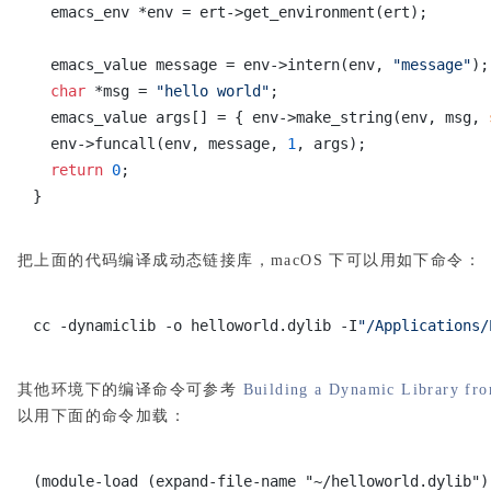
emacs_env *env = ert->get_environment(ert);
emacs_value message = env->intern(env,
"message"
);
char
*msg =
"hello world"
;
emacs_value args[] = { env->make_string(env, msg,
env->funcall(env, message,
1
, args);
return
0
;
}
把上面的代码编译成动态链接库，macOS 下可以用如下命令：
cc -dynamiclib -o helloworld.dylib -I
"/Applications/
其他环境下的编译命令可参考
Building a Dynamic Library fr
以用下面的命令加载：
(module-load (expand-file-name "~/helloworld.dylib")