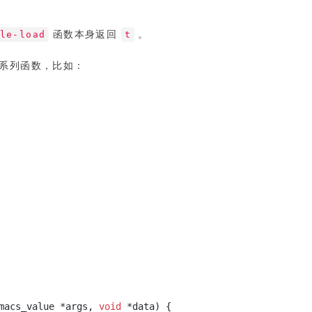
le-load
函数本身返回
t
。
了一系列函数，比如：
macs_value *args,
void
*data) {