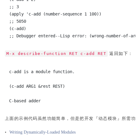
;; 3
(apply 'c-add (number-sequence 1 100))
;; 5050
(c-add)
;; Debugger entered--Lisp error: (wrong-number-of-ar
M-x describe-function RET c-add RET
返回如下：
c-add is a module function.
(c-add ARG1 &rest REST)
C-based adder
上面的示例代码虽然功能简单，但是把开发『动态模块』所需功
•
Writing Dynamically-Loaded Modules