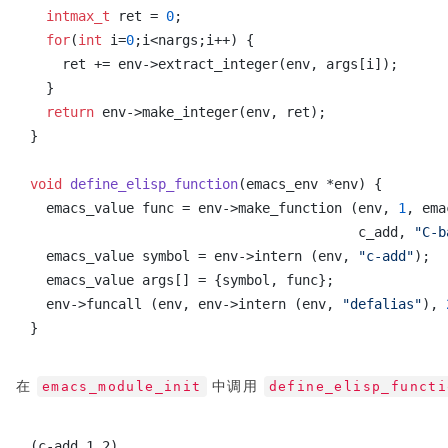
intmax_t
ret =
0
;
for
(
int
i=
0
;i<nargs;i++) {
ret += env->extract_integer(env, args[i]);
}
return
env->make_integer(env, ret);
}
void
define_elisp_function
(emacs_env *env) {
emacs_value func = env->make_function (env,
1
, ema
c_add,
"C-b
emacs_value symbol = env->intern (env,
"c-add"
);
emacs_value args[] = {symbol, func};
env->funcall (env, env->intern (env,
"defalias"
),
}
在
emacs_module_init
中调用
define_elisp_functi
(c-add 1 2)