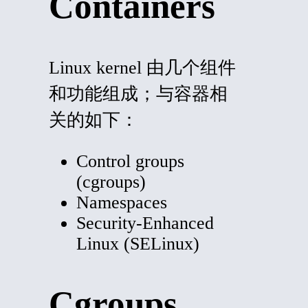
Containers
Linux k
ernel
由几个组件
和功能组成；与容器相
关的如下：
Control groups
(cgroups)
Namespaces
Security-Enhanced
Linux
(
SELinux)
Cgroups