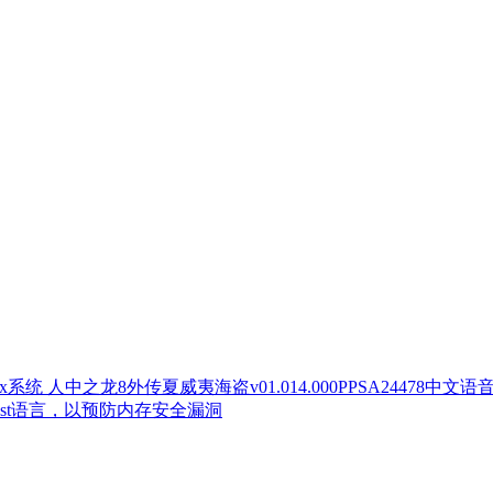
人中之龙8外传夏威夷海盗v01.014.000PPSA24478中文语
ust语言，以预防内存安全漏洞