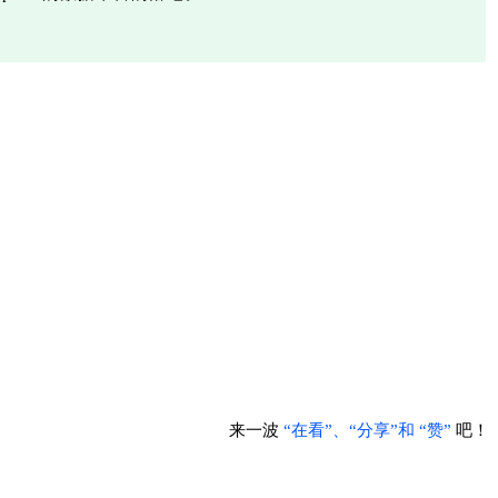
来一波
“在看”、“分享”
和
“赞”
吧！