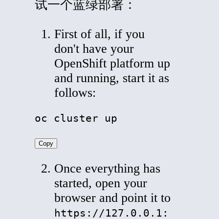
试一个蓝绿部署：
First of all, if you
don't have your
OpenShift platform up
and running, start it as
follows:
oc cluster up
Copy
Once everything has
started, open your
browser and point it to
https://127.0.0.1: