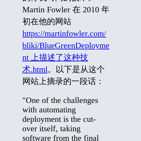
Martin Fowler 在 2010 年
初在他的网站
https://martinfowler.com/
bliki/BlueGreenDeployme
nt 上描述了这种技
术.html
。以下是从这个
网站上摘录的一段话：
"One of the challenges
with automating
deployment is the cut-
over itself, taking
software from the final