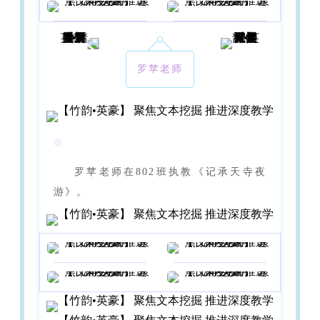
罗苹老师
◍
罗苹老师在802班执教《记承天寺夜
游》。