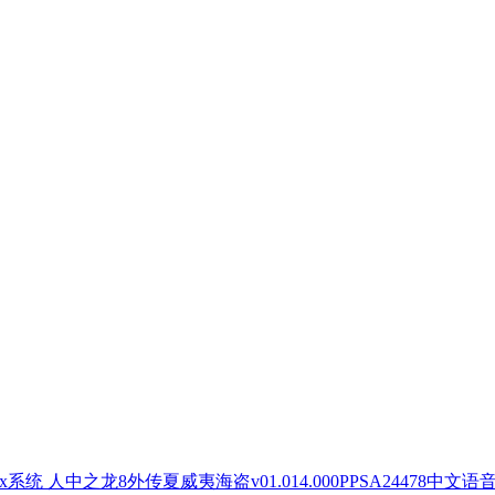
人中之龙8外传夏威夷海盗v01.014.000PPSA24478中文语