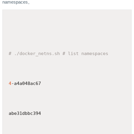
namespaces。
# ./docker_netns.sh # list namespaces
4
-a4a048ac67
abe31dbbc394