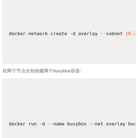
docker network create -d overlay --subnet 
10.2
在两个节点分别创建两个busybox容器:
docker run -d --name busybox --net overlay bus