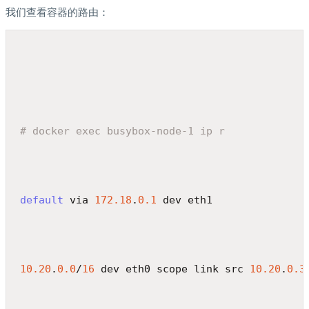
我们查看容器的路由：
# docker exec busybox-node-1 ip r
default
 via 
172.18
.
0.1
 dev eth1
10.20
.
0.0
/
16
 dev eth0 scope link src 
10.20
.
0.3