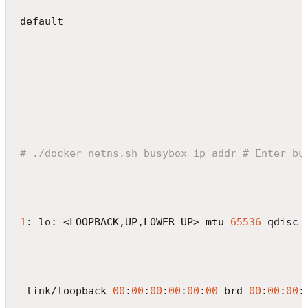
default
# ./docker_netns.sh busybox ip addr # Enter bu
1
: lo: <LOOPBACK,UP,LOWER_UP> mtu 
65536
 qdisc 
 link/loopback 
00
:
00
:
00
:
00
:
00
:
00
 brd 
00
:
00
:
00
: