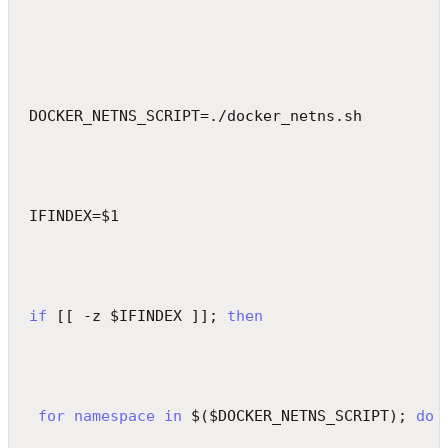
DOCKER_NETNS_SCRIPT=./docker_netns.sh
IFINDEX=$1
if
 [[ -z $IFINDEX ]]; 
then
for
namespace
in
 $($DOCKER_NETNS_SCRIPT); 
do