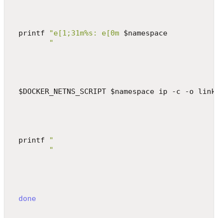
 printf 
"e[1;31m%s: e[0m
 $namespace
"
 $DOCKER_NETNS_SCRIPT $namespace ip -c -o link
 printf 
"
"
done