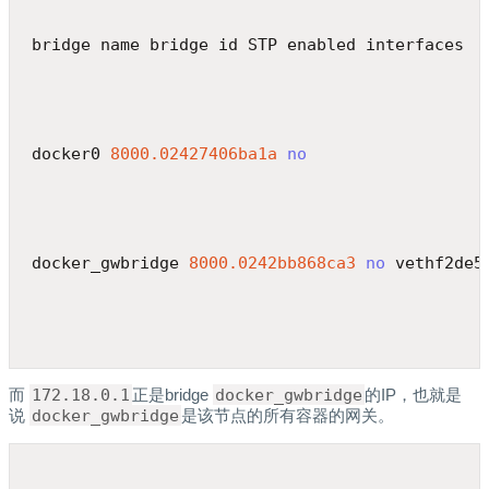
bridge name bridge id STP enabled interfaces
docker0 
8000.02427406ba1a
no
docker_gwbridge 
8000.0242bb868ca3
no
 vethf2de5
而
172.18.0.1
正是bridge
docker_gwbridge
的IP，也就是
说
docker_gwbridge
是该节点的所有容器的网关。