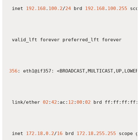
 inet 
192.168
.
100.2
/
24
 brd 
192.168
.
100.255
 sco
 valid_lft forever preferred_lft forever
356
: eth1@if357: <BROADCAST,MULTICAST,UP,LOWER
 link/ether 
02
:
42
:ac:
12
:
00
:
02
 brd ff:ff:ff:ff:
 inet 
172.18
.
0.2
/
16
 brd 
172.18
.
255.255
 scope g