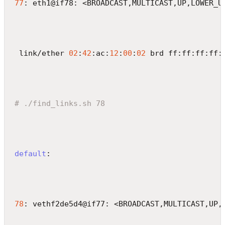
77
: eth1@if78: <BROADCAST,MULTICAST,UP,LOWER_U
 link/ether 
02
:
42
:ac:
12
:
00
:
02
 brd ff:ff:ff:ff:
# ./find_links.sh 78
default
:
78
: vethf2de5d4@if77: <BROADCAST,MULTICAST,UP,