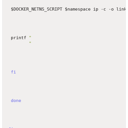
 $DOCKER_NETNS_SCRIPT $namespace ip -c -o link
 printf 
"
"
fi
done