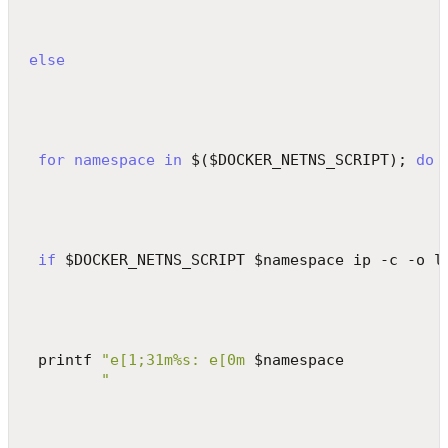
else
for
namespace
in
 $($DOCKER_NETNS_SCRIPT); 
do
if
 $DOCKER_NETNS_SCRIPT $namespace ip -c -o l
 printf 
"e[1;31m%s: e[0m
 $namespace
"