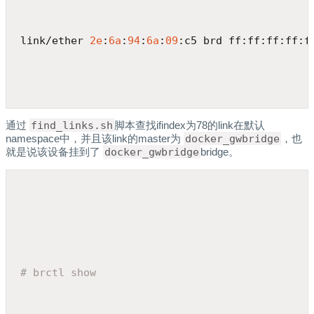
link/ether 
2e
:
6a
:
94
:
6a
:
09
:c5 brd ff:ff:ff:ff:f
通过
find_links.sh
脚本查找ifindex为78的link在默认
namespace中，并且该link的master为
docker_gwbridge
，也
就是说该设备挂到了
docker_gwbridge
bridge。
# brctl show