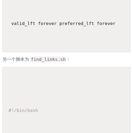
 valid_lft forever preferred_lft forever
另一个脚本为
find_links.sh
：
#!/bin/bash