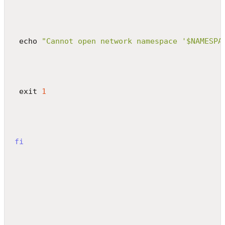
 echo 
"Cannot open network namespace '$NAMESPA
 exit 
1
fi