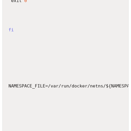
 exit 
0
fi
NAMESPACE_FILE=/var/run/docker/netns/${NAMESPA