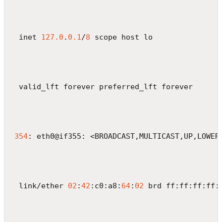
 inet 
127.0
.
0.1
/
8
 scope host lo
 valid_lft forever preferred_lft forever
354
: eth0@if355: <BROADCAST,MULTICAST,UP,LOWER
 link/ether 
02
:
42
:c0:a8:
64
:
02
 brd ff:ff:ff:ff: