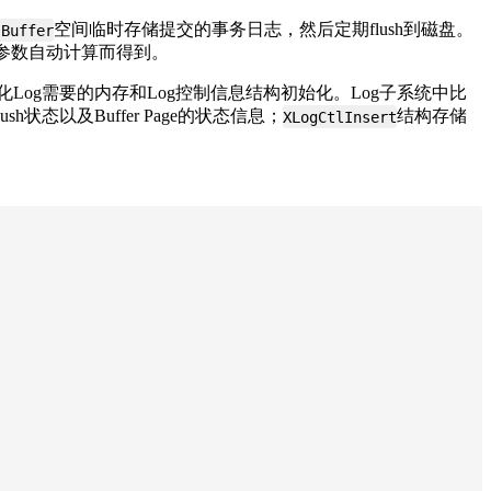
空间临时存储提交的事务日志，然后定期flush到磁盘。
 Buffer
参数自动计算而得到。
化Log需要的内存和Log控制信息结构初始化。Log子系统中比
h状态以及Buffer Page的状态信息；
结构存储
XLogCtlInsert