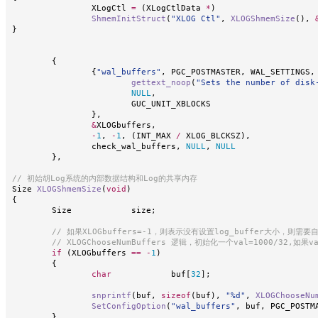
		XLogCtl 
=
(
XLogCtlData 
*
)
ShmemInitStruct
(
"XLOG Ctl"
,
XLOGShmemSize
(
)
,
}
{
{
"wal_buffers"
,
 PGC_POSTMASTER
,
 WAL_SETTINGS
,
gettext_noop
(
"Sets the number of disk
NULL
,
			GUC_UNIT_XBLOCKS
}
,
&
XLOGbuffers
,
-
1
,
-
1
,
(
INT_MAX 
/
 XLOG_BLCKSZ
)
,
		check_wal_buffers
,
NULL
,
NULL
}
,
// 初始胡Log系统的内部数据结构和Log的共享内存
Size 
XLOGShmemSize
(
void
)
{
	Size		size
;
// 如果XLOGbuffers=-1，则表示没有设置log_buffer大小，则
// XLOGChooseNumBuffers 逻辑，初始化一个val=1000/32,如果v
if
(
XLOGbuffers 
==
-
1
)
{
char
		buf
[
32
]
;
snprintf
(
buf
,
sizeof
(
buf
)
,
"%d"
,
XLOGChooseNu
SetConfigOption
(
"wal_buffers"
,
 buf
,
 PGC_POSTM
}