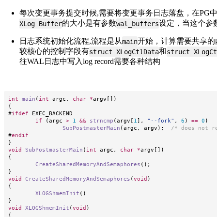
每次变更事务提交时候,需要将变更事务日志落盘，在PG中为
的大小是有参数
设定，当这个参数
XLog Buffer
wal_buffers
日志系统初始化流程,流程是从
开始，计算需要共享的
main
较核心的控制字段有
和
struct XLogCtlData
struct XLogCt
往WAL日志中写入log record需要各种结构
int
main
(
int
 argc
,
char
*
argv
[
]
)
{
#
ifdef
EXEC_BACKEND
if
(
argc 
>
1
&&
strncmp
(
argv
[
1
]
,
"--fork"
,
6
)
==
0
)
SubPostmasterMain
(
argc
,
 argv
)
;
/* does not r
#
endif
}
void
SubPostmasterMain
(
int
 argc
,
char
*
argv
[
]
)
{
CreateSharedMemoryAndSemaphores
(
)
;
}
void
CreateSharedMemoryAndSemaphores
(
void
)
{
XLOGShmemInit
(
)
}
void
XLOGShmemInit
(
void
)
{