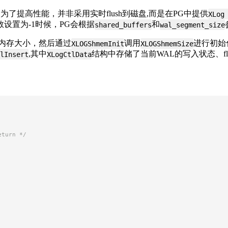
了提高性能，并非采用实时flush到磁盘,而是在PG中提供
XLog
设置为-1时候，PG会根据
和
shared_buffers
wal_segment_size
内存大小，然后通过
调用
进行初始
XLOGShmemInit
XLOGShmemSize
,其中
结构中存储了当前WAL的写入状态、flus
lInsert
XLogCtlData
eturn */