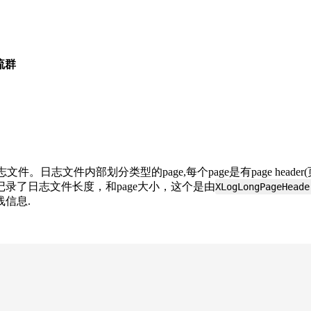
流群
志文件内部划分类型的page,每个page是有page header(页面
ader记录了日志文件长度，和page大小，这个是由
XLogLongPageHeade
信息.