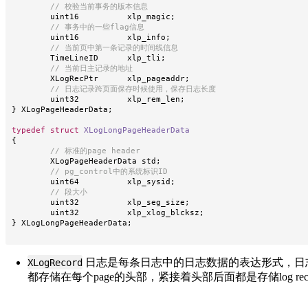
// 校验当前事务的版本信息
	uint16		xlp_magic
;
// 事务中的一些flag信息
	uint16		xlp_info
;
// 当前页中第一条记录的时间线信息
	TimeLineID	xlp_tli
;
// 当前日主记录的地址
	XLogRecPtr	xlp_pageaddr
;
// 日志记录跨页面保存时候使用，保存日志长度
	uint32		xlp_rem_len
;
}
 XLogPageHeaderData
;
typedef
struct
XLogLongPageHeaderData
{
// 标准的page header
	XLogPageHeaderData std
;
// pg_control中的系统标识ID
	uint64		xlp_sysid
;
// 段大小
	uint32		xlp_seg_size
;
	uint32		xlp_xlog_blcksz
;
}
 XLogLongPageHeaderData
;
日志是每条日志中的日志数据的表达形式，日志是记录整个数
XLogRecord
都存储在每个page的头部，紧接着头部后面都是存储log rec