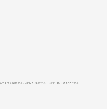
4*1024)/xlog块大小,返回val作为计算出来的XLOGBuffer的大小