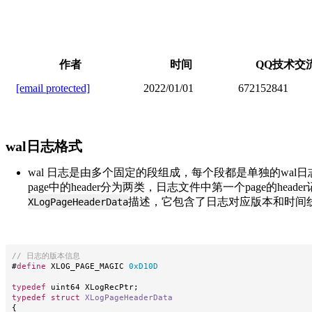
作者
时间
QQ技术交
[email protected]
2022/01/01
672152841
wal日志格式
wal 日志是由多个固定的段组成，每个段都是单独的wal日志文件。日
page中的header分为两类，日志文件中第一个page的he
描述，它包含了日志对应版本和时间线
XLogPageHeaderData
// 日志的版本信息
#
define
XLOG_PAGE_MAGIC
0xD10D
typedef
 uint64 XLogRecPtr
;
typedef
struct
XLogPageHeaderData
{