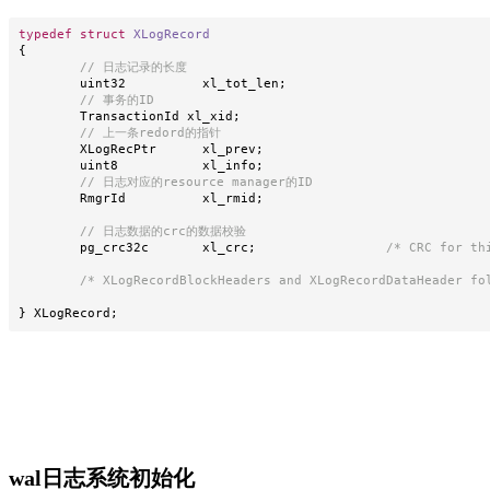
typedef
struct
XLogRecord
{
// 日志记录的长度
	uint32		xl_tot_len
;
// 事务的ID
	TransactionId xl_xid
;
// 上一条redord的指针
	XLogRecPtr	xl_prev
;
	uint8		xl_info
;
// 日志对应的resource manager的ID
	RmgrId		xl_rmid
;
// 日志数据的crc的数据校验
	pg_crc32c	xl_crc
;
/* CRC for th
/* XLogRecordBlockHeaders and XLogRecordDataHeader fo
}
 XLogRecord
;
wal日志系统初始化