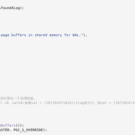
&
foundXLog
)
;
-page buffers in shared memory for WAL."
)
,
需要自动计算出一个合理的值。
al <8，val=8;如果val > (16*1024*1024)/xlog块大小，则val = (16*102
mBuffers
(
)
)
;
ASTER
,
 PGC_S_OVERRIDE
)
;