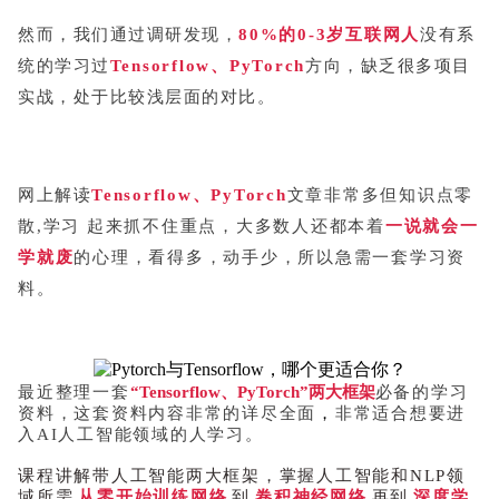
然而，我们通过调研发现，
80%的0-3岁互联网人
没有系
统的学习过
Tensorflow、PyTorch
方向，缺乏很多项目
实战，
处于比较浅层面的对比。
网上解读
Tensorflow、PyTorch
文章非常多但知识点零
散,学习 起来抓不住重点，大多数人还都本着
一说就会一
学就废
的心理，看得多，动手少，所以急需一套学习资
料。
最近整理一套
“Tensorflow、PyTorch”两大框架
必备的学习
资料，这套资料内容非常的详尽全面
，
非常适合想要进
入AI人工智能领域的人学习。
课程讲解带人工智能两大框架，掌握人工智能和NLP领
域所需
从零开始训练网络
到
卷积神经网络
再到
深度学