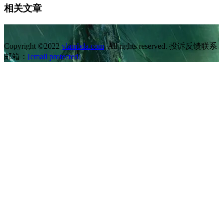
相关文章
Copyright ©2022
vlambda.com
. All rights reserved. 投诉反馈联系
邮箱：
[email protected]