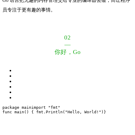
Go 语言把无趣的内存管理交给专业的编译器去做，而让程序
员专注于更有趣的事情。
02
—
你好，Go
package
 main
import
"fmt"
func
main
()
 {
 fmt.Println(
"Hello, World!"
)
}