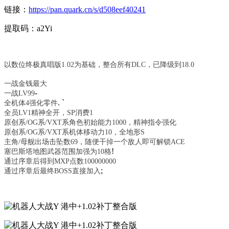
链接：
https://pan.quark.cn/s/d508eef40241
提取码：a2Yi
以数位终极真唱版1.02为基础，整合所有DLC，已降级到18.0
一战金钱最大
-
一战LV99
. `
全机体4强化零件
全员LV1精神全开，SP消费1
原创系/OG系/VXT系角色初始能力1000，精神指令强化
原创系/OG系/VXT系机体移动力10，全地形S
主角/母舰出场击坠数69，随便干掉一个敌人即可解锁ACE
!
塞巴斯塔地图武器范围加强为10格
通过序章后得到MXP点数100000000
;
通过序章后最终BOSS直接加入