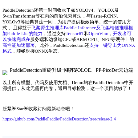
PaddleDetection还第一时间收录了如YOLOv4、YOLOX及
SwinTransformer等在内的前沿优秀算法，与Faster-RCNN、
YOLOv3等经典算法一同，为用户提供极致简单、统一的使用方
式， 且得益于
飞桨原生推理库Paddle Inference及飞桨端侧推理框
架Paddle Lite的能力
，通过支持
TensorRT
和
OpenVino
，
开发者可
以快速完成在
服务端和边缘端GPU或ARM CPU、NPU等硬件上的
高性能加速部署
。此外，PaddleDetection还
支持一键导出为ONNX
格式
，顺畅对接ONNX生态。
以上所有模型、代码及使用文档、Demo均在PaddleDetection中开
源提供，从此无需再内卷，通用目标检测，这一个项目就够了！
赶紧🌟
Star🌟收藏订阅最新动态吧！
https://github.com/PaddlePaddle/PaddleDetection/tree/release/2.4