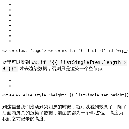
<view 
class
=
"page"
>
 <view wx:
for
=
"{{ list }}"
 id=
"wrp_{
wx:if="{{ listSingleItem.length >
这里可以看到
0 }}"
才去渲染数据，否则只是渲染一个空节点
<view wx:
else
 style=
"height: {{ listSingleItem.height}}
到这里当我们滚动到第四屏的时候，就可以看到效果了，除了
后面两屏真的渲染了数据，前面的都为一个div占位，高度为
我们之前记录的高度。