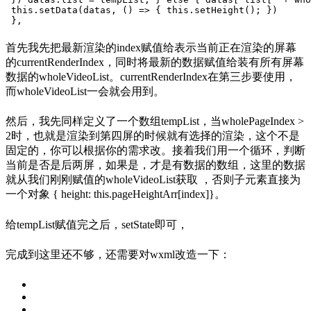
this
.setData(datas, () => {
this
.setHeight();
 })
 },
首先我先把最新渲染的index赋值给表示当前正在渲染的屏幕
的currentRenderIndex，同时将最新的数据赋值给装有所有屏幕
数据的wholeVideoList。currentRenderIndex在第三步要使用，
而wholeVideoList一会就会用到。
然后，我先同样定义了一个数组tempList，当wholePageIndex >
2时，也就是渲染到第四屏的时候就有选择的渲染，这个不是
固定的，你可以根据你的需求改。接着我们用一个循环，判断
当前是否是后两屏，如果是，才是有数据的数组，这里的数据
就从我们刚刚赋值的wholeVideoList获取 ，否则子元素直接为
一个对象 { height: this.pageHeightArr[index]}。
给tempList赋值完之后，setState即可，
完成到这里还不够，还需要对wxml改造一下：