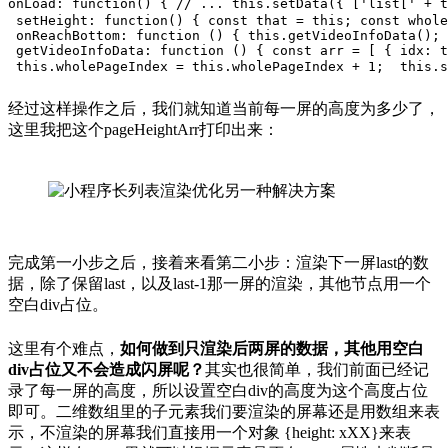
onLoad: 
function
(
) 
{
// ...
this
.setData({ [
'list['
 + 
t
setHeight
: 
function
(
) 
{
const
 that = 
this
;
const
 whole
onReachBottom
: 
function
 (
) 
{
this
.getVideoInfoData();
 
getVideoInfoData
: 
function
 (
) 
{
const
 arr = [
 {
idx
: 
t
this
.wholePageIndex = 
this
.wholePageIndex + 
1
; 
this
.s
经过这样操作之后，我们就知道当前每一屏的高度为多少了，
这里我把这个pageHeightArr打印出来：
完成第一小步之后，接着来看第二小步：渲染下一屏last的数
据，除了保留last，以及last-1那一屏的渲染，其他节点用一个
空白div占位。
这里有个难点，
如何做到只渲染后两屏的数据，其他用空白
div占位又不会造成闪屏呢？
其实也很简单，我们前面已经记
录了每一屏的高度，所以设置空白div的高度为这个高度占位
即可。二维数组里的子元素我们要渲染的屏幕还是用数组来表
示，不渲染的屏幕我们直接用一个对象 {height: xXX}来表