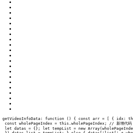
getVideoInfoData: function () {
const
 arr = [
 {
 idx: 
th
const
 wholePageIndex = 
this
.wholePageIndex;
// 新增代码
 let datas = {};
 let tempList = new Array(wholePageInde
 })
 datas.list = tempList;
 } 
else
 {
 datas[
'list['
 + who