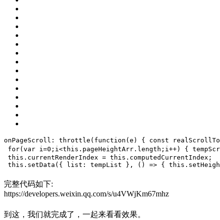
onPageScroll: throttle(function(e) {
const
 realScrollTo
for
(
var
 i=
0
;i<
this
.pageHeightArr.length;i++) {
 tempScr
this
.currentRenderIndex = 
this
.computedCurrentIndex;
this
.setData({ list: tempList }, () => {
this
.setHeigh
完整代码如下:
https://developers.weixin.qq.com/s/u4VWjKm67mhz
到这，我们就完成了，一起来看看效果。