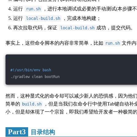
运行
，进行本地调试或必要的手动测试(本步骤不
run.sh
运行
，完成本地构建；
local-build.sh
再次拉取代码，保证
成功，提交代码。
local-build.sh
事实上，这些命令脚本的内容非常简单，比如
文件内
run.sh
#!/usr/bin/env bash
./gradlew clean bootRun
然而，这种显式化的命令却可以减少新人的恐惧感，因为他们
简单的
，但是当我们在命令行中使用Tab键自动补
build.sh
小，但是却体现了一个宗旨，即我们希望给开发者一种极简的
Part3
目录结构