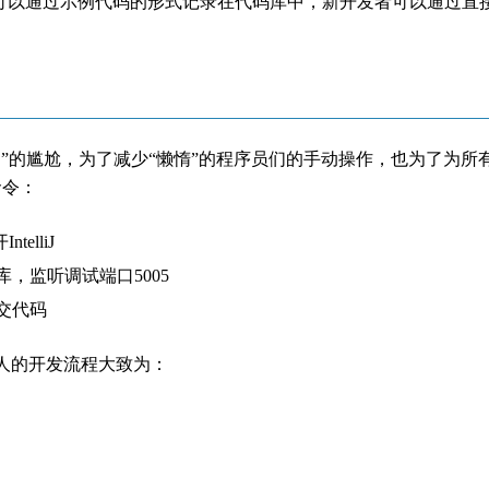
定可以通过示例代码的形式记录在代码库中，新开发者可以通过直
功”的尴尬，为了减少“懒惰”的程序员们的手动操作，也为了为
命令：
telliJ
，监听调试端口5005
交代码
人的开发流程大致为：