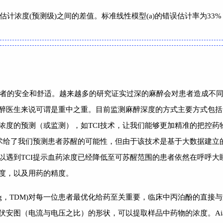
估计浓度(预测级)之间的差值。标准线性模型(a)的错误估计率为33%
者的安全和舒适。越来越多的研究证实过深的麻醉会对患者造成不
醉医生来说可谓是重中之重。目前监测麻醉深度的方式主要方式包括：
浓度的预测（或监测），如TCI技术，让我们能够更加精准的把控药
术给了我们预测患者苏醒的可能性，但由于该技术是基于大数据建立
以遇到TCI提示血药浓度已经降低至可苏醒范围的患者依然在呼呼大
度，以及用药的精度。
 drug monitoring，TDM)对每一位患者最优化给药至关重要，临床
安图（电流与电压之比）的形状，可以提取样品中药物的浓度。Aias