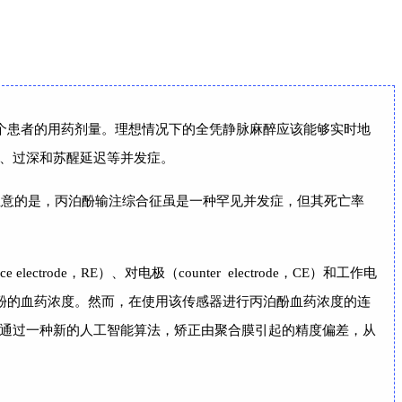
方法，旨在优化每个患者的用药剂量。理想情况下的全凭静脉麻醉应该能够实时地
、过深和苏醒延迟等并发症。
注意的是，丙泊酚输注综合征虽是一种罕见并发症，但其死亡率
de，RE）、对电极（counter electrode，CE）和工作电
算丙泊酚的血药浓度。然而，在使用该传感器进行丙泊酚血药浓度的连
通过一种新的人工智能算法，矫正由聚合膜引起的精度偏差，从