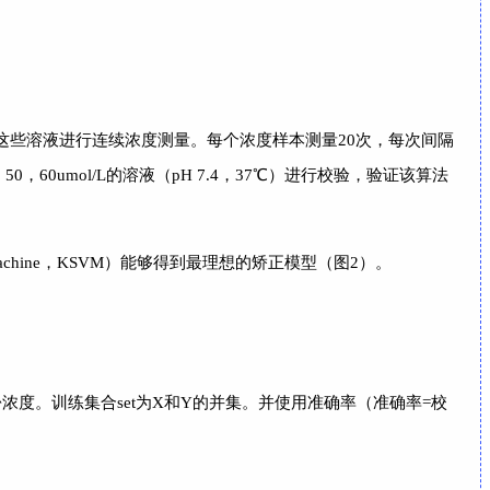
传感器对这些溶液进行连续浓度测量。每个浓度样本测量20次，每次间隔
60umol/L的溶液（pH 7.4，37℃）进行校验，验证该算法
machine，KSVM）能够得到最理想的矫正模型（图2）。
酚浓度。训练集合set为X和Y的并集。并使用准确率（准确率=校