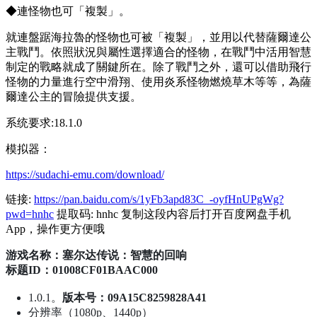
◆連怪物也可「複製」。
就連盤踞海拉魯的怪物也可被「複製」，並用以代替薩爾達公
主戰鬥。依照狀況與屬性選擇適合的怪物，在戰鬥中活用智慧
制定的戰略就成了關鍵所在。除了戰鬥之外，還可以借助飛行
怪物的力量進行空中滑翔、使用炎系怪物燃燒草木等等，為薩
爾達公主的冒險提供支援。
系统要求:18.1.0
模拟器：
https://sudachi-emu.com/download/
链接:
https://pan.baidu.com/s/1yFb3apd83C_-oyfHnUPgWg?
pwd=hnhc
提取码: hnhc 复制这段内容后打开百度网盘手机
App，操作更方便哦
游戏名称：塞尔达传说：智慧的回响
标题ID：01008CF01BAAC000
1.0.1。
版本号：09A15C8259828A41
分辨率（1080p、1440p）