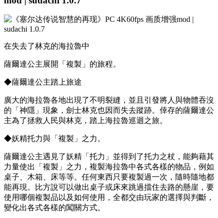
mod | sudachi 1.0.7
在失去了林克的海拉魯中
薩爾達公主展開「複製」的旅程。
◆薩爾達公主踏上旅途
廣大的海拉魯各地出現了不明裂縫，並且引發將人與物體吞沒
的「神隱」現象，劍士林克也因而失去蹤跡。倖存的薩爾達公
主為了拯救人民與林克，踏上海拉魯巡迴之旅。
◆妖精托力與「複製」之力。
薩爾達公主遇見了妖精「托力」並得到了托力之杖，能夠藉其
力量使出「複製」之力，複製海拉魯中各式各樣的物品，例如
桌子、木箱、床等等。任何東西只要複製過一次，隨時隨地都
能再現。比方說可以做出桌子或床來跳過擋住去路的懸崖，要
使用哪個複製品以及如何使用，全都交由玩家的選擇與判斷，
變化出各式各樣的闖關方式。