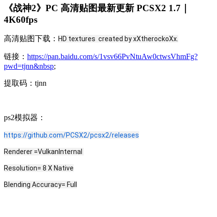
《战神2》PC 高清贴图最新更新 PCSX2 1.7｜
4K60fps
高清贴图下载：
HD textures  created by xXtherockoXx.
链接：
https://pan.baidu.com/s/1vsv66PvNtuAw0ctwsVhmFg?
pwd=tjnn&nbsp
;
提取码：tjnn
ps2模拟器：
https://github.com/PCSX2/pcsx2/releases
Renderer =VulkanInternal 
Resolution= 8 X Native
Blending 
Accuracy= Full