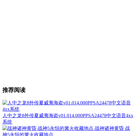
推荐阅读
人中之龙8外传夏威夷海盗v01.014.000PPSA24478中文语音4xx
系统
战神诸神黄昏 战
神5永恒的篝火收藏地点