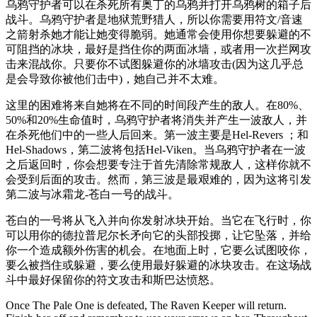
乌鸦守护者可以在杀死所有奥丁的乌鸦并打开乌鸦树的箱子后
战斗。乌鸦守护者是地狱荒野猎人，所以你需要用符文/音速
之箭射杀她才能让她变得脆弱。她通常会使用你想要躲避的不
可阻挡的冰块，最好是挡住你的两面冰墙，或者用一次拦网攻
击来混战你。只要你不试图躲避你的冰墙攻击(因为这几乎总
是会导致你被他们击中)，她自己并不太难。
这里的困难将来自她将在不同的时间段产生的敌人。在80%、
50%和20%生命值时，乌鸦守护者将消失并产生一波敌人，并
在杀死他们中的一些人后回来。第一波主要是Hel-Revers ；和
Hel-Shadows，第二波将包括Hel-Viken。当乌鸦守护者在一波
之后返回时，你会想要专注于首先清除常规敌人，这样你就不
会受到后面的攻击。然而，第三波是最艰难的，因为这将引发
第二波与冰霜龙-苍白一号的战斗。
苍白的一号将从飞入并向你发射冰块开始。当它在飞行时，你
可以用你的德拉普尼尔长矛向它的头部投掷，让它坠落，并给
你一个造成额外伤害的机会。在地面上时，它要么试图咬你，
要么被挡住或躲避，要么使用最好躲避的冰块攻击。在这场战
斗中最好保留你的符文攻击和斯巴达愤怒。
Once The Pale One is defeated, The Raven Keeper will return.