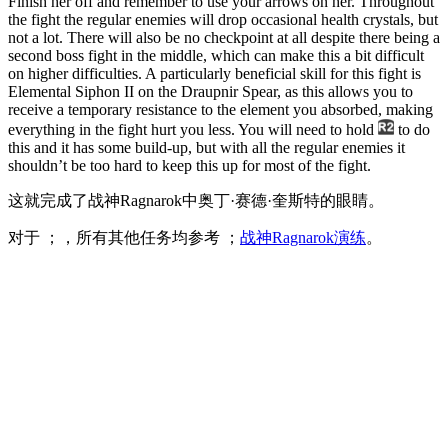
Finish her off and remember to use your arrows on her. Throughout
the fight the regular enemies will drop occasional health crystals, but
not a lot. There will also be no checkpoint at all despite there being a
second boss fight in the middle, which can make this a bit difficult
on higher difficulties. A particularly beneficial skill for this fight is
Elemental Siphon II on the Draupnir Spear, as this allows you to
receive a temporary resistance to the element you absorbed, making
everything in the fight hurt you less. You will need to hold
to do
this and it has some build-up, but with all the regular enemies it
shouldn’t be too hard to keep this up for most of the fight.
这就完成了战神Ragnarok中奥丁·赛德·奎斯特的眼睛。
对于 ；，所有其他任务均参考 ；
战神Ragnarok演练
。