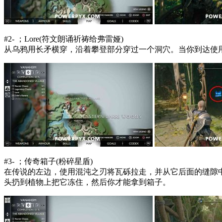
#2- ；Lore(符文朗诵祈祷给弗雷娅)
从乌鸦用长矛横穿，沿着攀登部分穿过一个洞穴。当你到达使用
#3- ；传奇箱子(粉碎星盾)
在传说的左边，使用混沌之刃将瓦砾拉走，并从它后面的缝隙
头扔到植物上把它冻住，然后你才能拿到箱子。