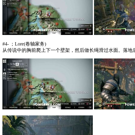
#4- ；Lore(卷轴家务)
从传说中的胸前爬上下一个壁架，然后做长绳滑过水面。落地后