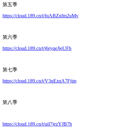
第五季
https://cloud.189.cn/t/fqABZnfm2uMv
第六季
https://cloud.189.cn/t/j6ryqeJjeUFb
第七季
https://cloud.189.cn/t/V3qEzqA7Fjim
第八季
https://cloud.189.cn/t/uiI7jezYJB7b