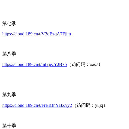
第七季
https://cloud.189.cn/t/V3qEzqA7Fjim
第八季
https://cloud.189.cn/t/uiI7jezYJB7b
（访问码：oas7）
第九季
https://cloud.189.cn/t/FrEBJnYBZvy2
（访问码：y8jq）
第十季