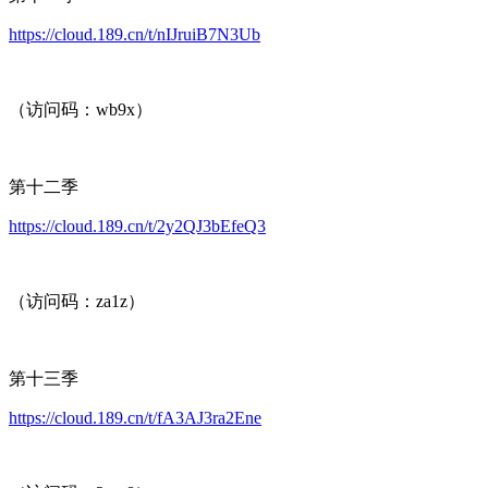
https://cloud.189.cn/t/nIJruiB7N3Ub
（访问码：wb9x）
第十二季
https://cloud.189.cn/t/2y2QJ3bEfeQ3
（访问码：za1z）
第十三季
https://cloud.189.cn/t/fA3AJ3ra2Ene