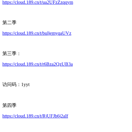
https://cloud.189.cn/t/ua2UFzZzqqym
第二季
https://cloud.189.cn/t/buIjemyqaUVz
第三季：
https://cloud.189.cn/t/r6Bza2QzUB3a
访问码：1yyt
第四季
https://cloud.189.cn/t/RjUFJb6j2aIf