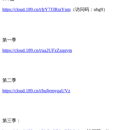
https://cloud.189.cn/t/IrY7J3RraYnm
（访问码：ubg9）
第一季
https://cloud.189.cn/t/ua2UFzZzqqym
第二季
https://cloud.189.cn/t/buIjemyqaUVz
第三季：