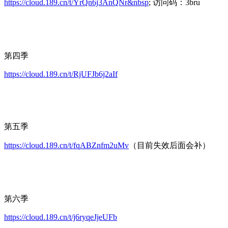
https://cloud.189.cn/t/YrQn6j3AnQNr&nbsp
; 访问码：3bru
第四季
https://cloud.189.cn/t/RjUFJb6j2aIf
第五季
https://cloud.189.cn/t/fqABZnfm2uMv
（目前失效后面会补）
第六季
https://cloud.189.cn/t/j6ryqeJjeUFb