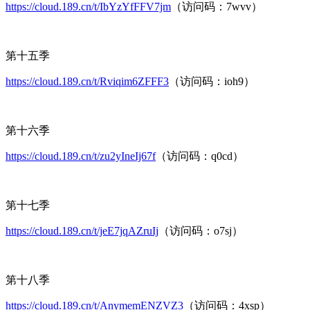
https://cloud.189.cn/t/IbYzYfFFV7jm
（访问码：7wvv）
第十五季
https://cloud.189.cn/t/Rviqim6ZFFF3
（访问码：ioh9）
第十六季
https://cloud.189.cn/t/zu2yIneIj67f
（访问码：q0cd）
第十七季
https://cloud.189.cn/t/jeE7jqAZruIj
（访问码：o7sj）
第十八季
https://cloud.189.cn/t/AnymemENZVZ3
（访问码：4xsp）