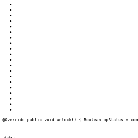
@Override
public
void
 unlock() {
Boolean
 opStatus = com