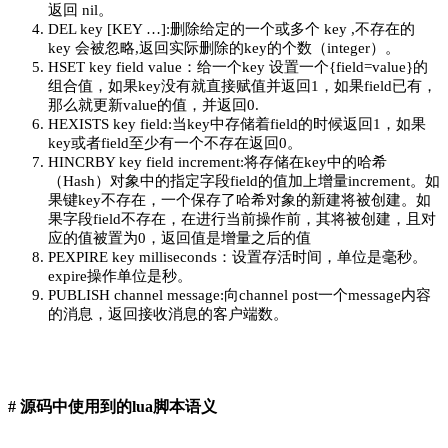
返回 nil。
DEL key [KEY …]:删除给定的一个或多个 key ,不存在的
key 会被忽略,返回实际删除的key的个数（integer）。
HSET key field value：给一个key 设置一个{field=value}的
组合值，如果key没有就直接赋值并返回1，如果field已有，
那么就更新value的值，并返回0.
HEXISTS key field:当key中存储着field的时候返回1，如果
key或者field至少有一个不存在返回0。
HINCRBY key field increment:将存储在key中的哈希
（Hash）对象中的指定字段field的值加上增量increment。如
果键key不存在，一个保存了哈希对象的新建将被创建。如
果字段field不存在，在进行当前操作前，其将被创建，且对
应的值被置为0，返回值是增量之后的值
PEXPIRE key milliseconds：设置存活时间，单位是毫秒。
expire操作单位是秒。
PUBLISH channel message:向channel post一个message内容
的消息，返回接收消息的客户端数。
# 源码中使用到的lua脚本语义