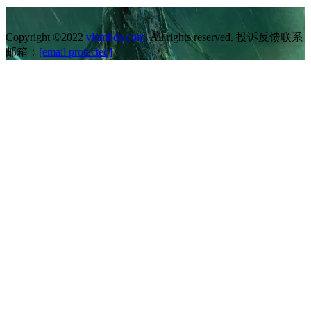
Copyright ©2022
vlambda.com
. All rights reserved. 投诉反馈联系
邮箱：
[email protected]