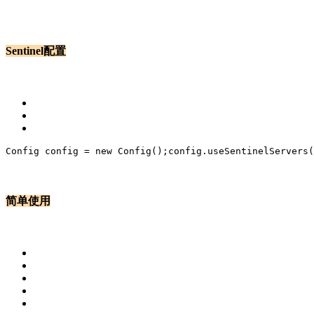
Sentinel配置
Config config = 
new
 Config();
config.useSentinelServers(
简单使用