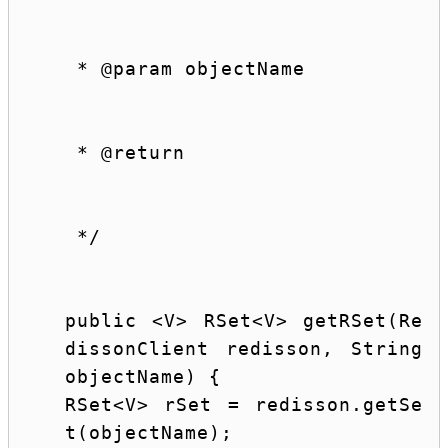
 * 
@param
 objectName
 * 
@return
 */
public
 <V> RSet<V> getRSet(Re
dissonClient redisson, 
String
objectName) {
RSet<V> rSet = redisson.getSe
t(objectName);