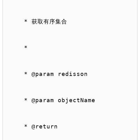
 * 获取有序集合
 *
 * 
@param
 redisson
 * 
@param
 objectName
 * 
@return