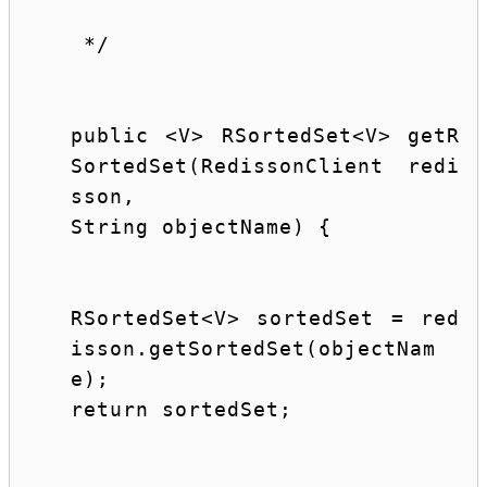
 */
public
 <V> RSortedSet<V> getR
SortedSet(RedissonClient redi
sson,
String
 objectName) {
RSortedSet<V> sortedSet = red
isson.getSortedSet(objectNam
e);
return
 sortedSet;