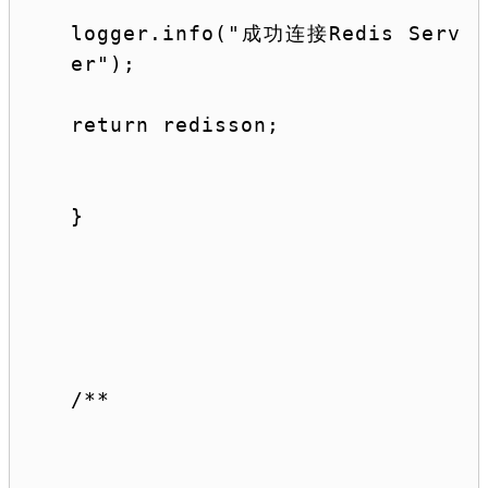
logger.info(
"成功连接Redis Serv
er"
);
return
 redisson;
}
/**