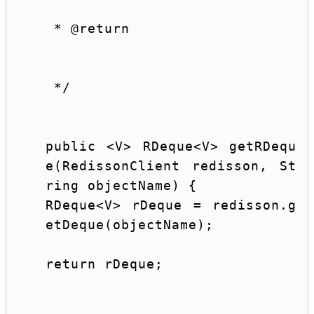
 * 
@return
 */
public
 <V> RDeque<V> getRDequ
e(RedissonClient redisson, 
St
ring
 objectName) {
RDeque<V> rDeque = redisson.g
etDeque(objectName);
return
 rDeque;