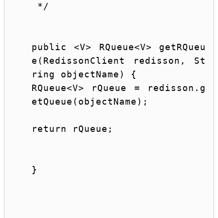
 */
public
 <V> RQueue<V> getRQueu
e(RedissonClient redisson, 
St
ring
 objectName) {
RQueue<V> rQueue = redisson.g
etQueue(objectName);
return
 rQueue;
}