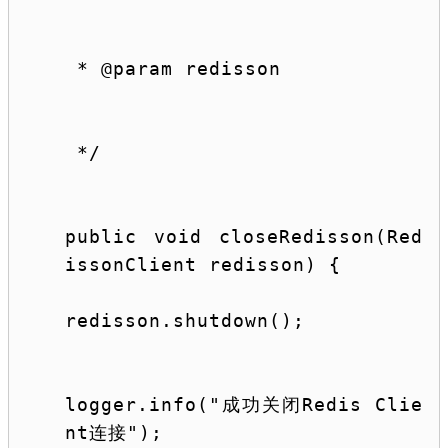
 * 
@param
 redisson
 */
public
void
 closeRedisson(Red
issonClient redisson) {
redisson.shutdown();
logger.info(
"成功关闭Redis Clie
nt连接"
);