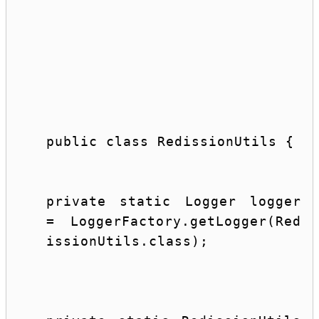
public
class
RedissionUtils
{
private
static
 Logger logger 
= LoggerFactory.getLogger(Red
issionUtils.
class
);