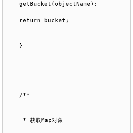
getBucket(objectName);
return
 bucket;
}
/**
 * 获取Map对象