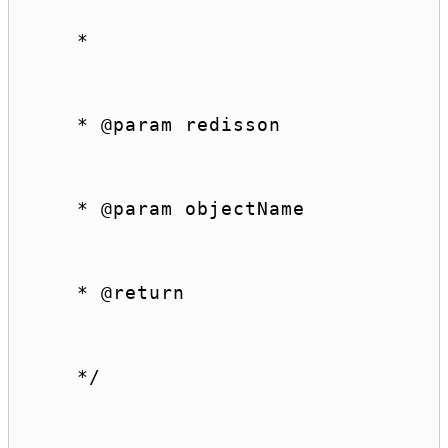
 *
 * 
@param
 redisson
 * 
@param
 objectName
 * 
@return
 */