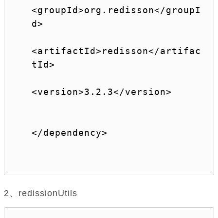
<
groupId
>
org.redisson
</
groupI
d
>
<
artifactId
>
redisson
</
artifac
tId
>
<
version
>
3.2.3
</
version
>
</
dependency
>
2、redissionUtils