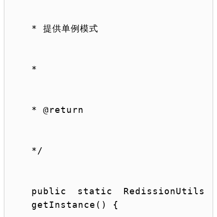
* 提供单例模式
*
* @
return
*/
public
static
 RedissionUtils 
getInstance() {