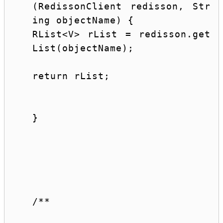
(RedissonClient redisson, 
Str
ing
 objectName) {
RList<V> rList = redisson.get
List(objectName);
return
 rList;
}
/**