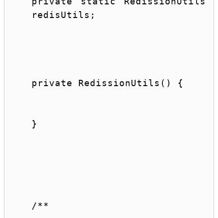
private
static
 RedissionUtils 
redisUtils;
private
 RedissionUtils() {
}
/**