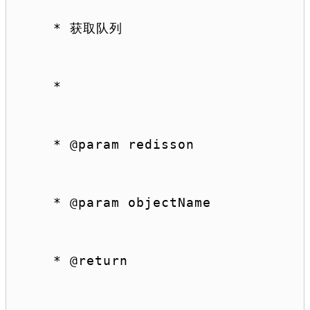
 * 获取队列
 *
 * 
@param
 redisson
 * 
@param
 objectName
 * 
@return