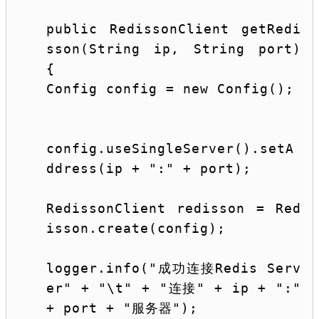
public
 RedissonClient getRedi
sson(
String
 ip, 
String
 port) 
{
Config config = 
new
 Config();
config.useSingleServer().setA
ddress(ip + 
":"
 + port);
RedissonClient redisson = Red
isson.create(config);
logger.info(
"成功连接Redis Serv
er"
 + 
"\t"
 + 
"连接"
 + ip + 
":"
+ port + 
"服务器"
);