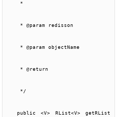
 *
 * 
@param
 redisson
 * 
@param
 objectName
 * 
@return
 */
public
 <V> RList<V> getRList