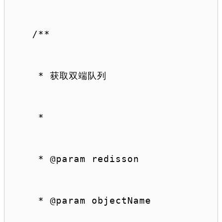
/**
 * 获取双端队列
 *
 * 
@param
 redisson
 * 
@param
 objectName