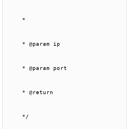
 *
 * 
@param
 ip
 * 
@param
 port
 * 
@return
 */