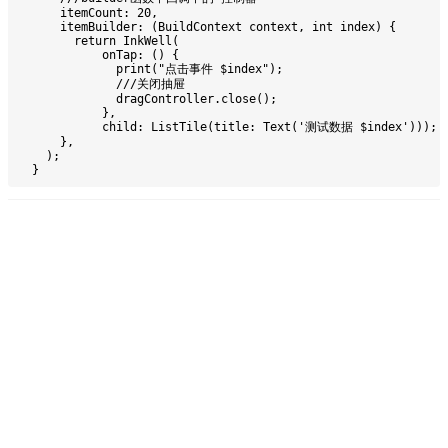
      itemCount: 20,
      itemBuilder: (BuildContext context, int index) {
        return InkWell(
            onTap: () {
              print("点击事件 $index");
              ///关闭抽屉
              dragController.close();
            },
            child: ListTile(title: Text('测试数据 $index')));
      },
    );
  }