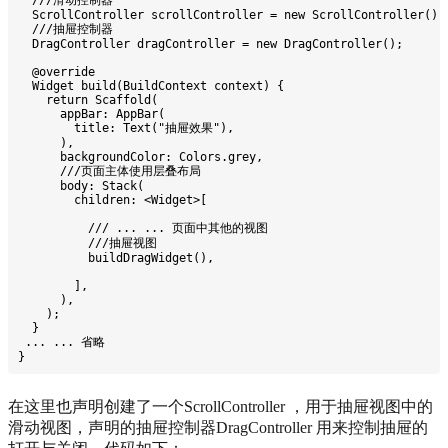
  ///滑动控制器
  ScrollController scrollController = new ScrollController();
  ///抽屉控制器
  DragController dragController = new DragController();
  @override
  Widget build(BuildContext context) {
    return Scaffold(
      appBar: AppBar(
        title: Text("抽屉效果"),
      ),
      backgroundColor: Colors.grey,
      ///页面主体使用层叠布局
      body: Stack(
        children: <Widget>[
          /// ... ... 页面中其他的视图
          ///抽屉视图
          buildDragWidget(),
        ],
      ),
    );
  }
 ... ... 省略
}
在这里也声明创建了一个ScrollController ，用于抽屉视图中的
滑动视图，声明的抽屉控制器DragController 用来控制抽屉的