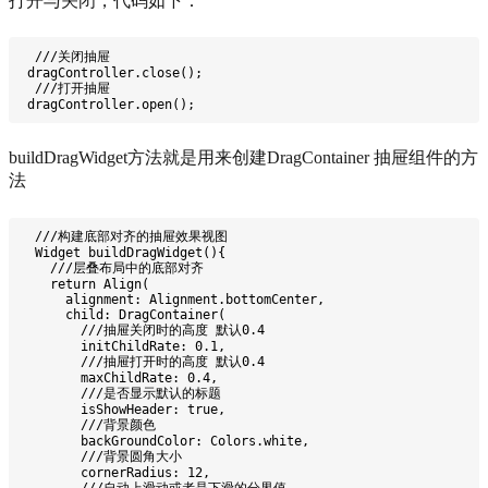
打开与关闭，代码如下：
  ///关闭抽屉
 dragController.close();
  ///打开抽屉
 dragController.open();
buildDragWidget方法就是用来创建DragContainer 抽屉组件的方
法
  ///构建底部对齐的抽屉效果视图
  Widget buildDragWidget(){
    ///层叠布局中的底部对齐
    return Align(
      alignment: Alignment.bottomCenter,
      child: DragContainer(
        ///抽屉关闭时的高度 默认0.4
        initChildRate: 0.1,
        ///抽屉打开时的高度 默认0.4
        maxChildRate: 0.4,
        ///是否显示默认的标题
        isShowHeader: true,
        ///背景颜色
        backGroundColor: Colors.white,
        ///背景圆角大小
        cornerRadius: 12,