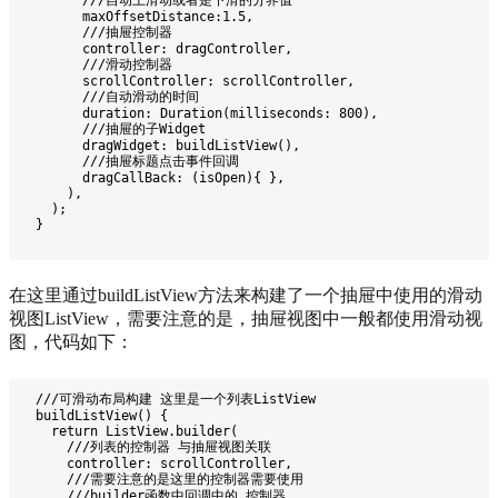
        ///自动上滑动或者是下滑的分界值
        maxOffsetDistance:1.5,
        ///抽屉控制器
        controller: dragController,
        ///滑动控制器
        scrollController: scrollController,
        ///自动滑动的时间
        duration: Duration(milliseconds: 800),
        ///抽屉的子Widget
        dragWidget: buildListView(),
        ///抽屉标题点击事件回调
        dragCallBack: (isOpen){ },
      ),
    );
  }
在这里通过buildListView方法来构建了一个抽屉中使用的滑动
视图ListView，需要注意的是，抽屉视图中一般都使用滑动视
图，代码如下：
  ///可滑动布局构建 这里是一个列表ListView
  buildListView() {
    return ListView.builder(
      ///列表的控制器 与抽屉视图关联
      controller: scrollController,
      ///需要注意的是这里的控制器需要使用
      ///builder函数中回调中的 控制器