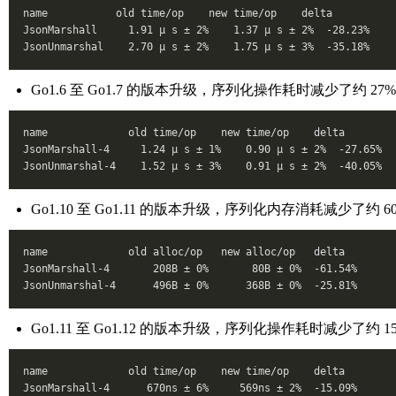
name           old time/op    new time/op    delta
JsonMarshall     1.91 µ s ± 2%    1.37 µ s ± 2%  -28.23%
JsonUnmarshal    2.70 µ s ± 2%    1.75 µ s ± 3%  -35.18%
Go1.6 至 Go1.7 的版本升级，序列化操作耗时减少了约 
name             old time/op    new time/op    delta
JsonMarshall-4     1.24 µ s ± 1%    0.90 µ s ± 2%  -27.65%
JsonUnmarshal-4    1.52 µ s ± 3%    0.91 µ s ± 2%  -40.05%
Go1.10 至 Go1.11 的版本升级，序列化内存消耗减少了约
name             old alloc/op   new alloc/op   delta
JsonMarshall-4       208B ± 0%       80B ± 0%  -61.54%
JsonUnmarshal-4      496B ± 0%      368B ± 0%  -25.81%
Go1.11 至 Go1.12 的版本升级，序列化操作耗时减少了约
name             old time/op    new time/op    delta
JsonMarshall-4      670ns ± 6%     569ns ± 2%  -15.09%