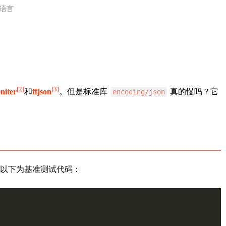
 语言
[2]
[3]
oniter
和
ffjson
。但是标准库
真的慢吗？它
encoding/json
以下为基准测试代码：