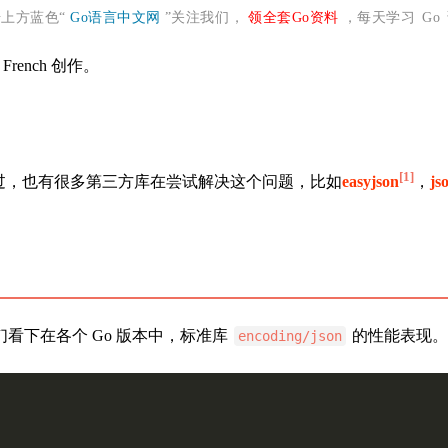
上方蓝色“
Go语言中文网
”关注我们，
领全套Go资料
，每天学习 Go
 French 创作。
[1]
过，也有很多第三方库在尝试解决这个问题，比如
easyjson
，
js
我们看下在各个 Go 版本中，标准库
的性能表现。
encoding/json