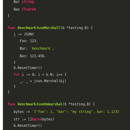
   Bar 
string
   Baz 
float64
}
func
BenchmarkJsonMarshall
(b *testing.B)
 {
   j := JSON{
      Foo: 
123
,
      Bar: 
`benchmark`
,
      Baz: 
123.456
,
   }
   b.ResetTimer()
for
 i := 
0
; i < b.N; i++ {
      _, _ = json.Marshal(&j)
   }
}
func
BenchmarkJsonUnmarshal
(b *testing.B)
 {
   bytes := 
`{"foo": 1, "bar": "my string", bar: 1.123}`
   str := []
byte
(bytes)
   b.ResetTimer()