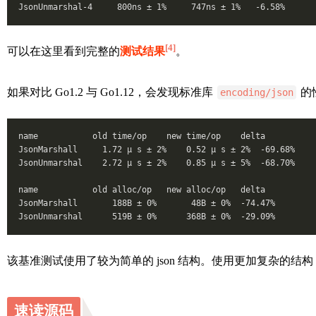
JsonUnmarshal-4     800ns ± 1%     747ns ± 1%   -6.58%
[4]
可以在这里看到完整的
测试结果
。
如果对比 Go1.2 与 Go1.12，会发现标准库
的
encoding/json
name           old time/op    new time/op    delta
JsonMarshall     1.72 µ s ± 2%    0.52 µ s ± 2%  -69.68%
JsonUnmarshal    2.72 µ s ± 2%    0.85 µ s ± 5%  -68.70%
name           old alloc/op   new alloc/op   delta
JsonMarshall       188B ± 0%       48B ± 0%  -74.47%
JsonUnmarshal      519B ± 0%      368B ± 0%  -29.09%
该基准测试使用了较为简单的 json 结构。使用更加复杂的结构（
速读源码