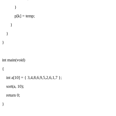
}
p[k] = temp;
}
}
}
int main(void)
{
int a[10] = { 3,4,8,6,9,5,2,6,1,7 };
sort(a, 10);
return 0;
}