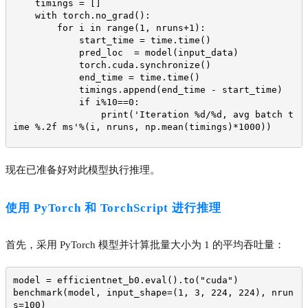
    timings = []
    with torch.no_grad():
        for i in range(1, nruns+1):
            start_time = time.time()
            pred_loc  = model(input_data)
            torch.cuda.synchronize()
            end_time = time.time()
            timings.append(end_time - start_time)
            if i%10==0:
                print('Iteration %d/%d, avg batch t
ime %.2f ms'%(i, nruns, np.mean(timings)*1000))
    print("Input shape:", input_data.size())
    print('Average throughput: %.2f images/second'%
现在已准备好对此模型执行推理。
(input_shape[0]/np.mean(timings)))
使用 PyTorch 和 TorchScript 进行推理
首先，采用 PyTorch 模型并计算批量大小为 1 的平均吞吐量：
model = efficientnet_b0.eval().to("cuda")
benchmark(model, input_shape=(1, 3, 224, 224), nrun
s=100)