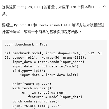
这将返回一个 [128, 1000] 的张量，对应于 128 个样本和 1,000 个
类。
要通过 PyTorch JIT 和 Torch-TensorRT AOT 编译方法对该模型进
行基准测试，编写一个简单的基准实用程序函数：
cudnn.benchmark = True
def benchmark(model, input_shape=(1024, 3, 512, 51
2), dtype='fp32', nwarmup=50, nruns=1000):
    input_data = torch.randn(input_shape)
    input_data = input_data.to("cuda")
    if dtype=='fp16':
        input_data = input_data.half()
    print("Warm up ...")
    with torch.no_grad():
        for _ in range(nwarmup):
            features = model(input_data)
    torch.cuda.synchronize()
    print("Start timing ...")