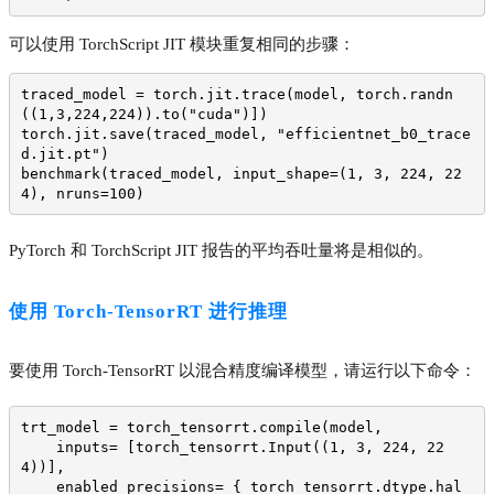
可以使用 TorchScript JIT 模块重复相同的步骤：
traced_model = torch.jit.trace(model, torch.randn
((1,3,224,224)).to("cuda")])
torch.jit.save(traced_model, "efficientnet_b0_trace
d.jit.pt")
benchmark(traced_model, input_shape=(1, 3, 224, 22
4), nruns=100)
PyTorch 和 TorchScript JIT 报告的平均吞吐量将是相似的。
使用 Torch-TensorRT 进行推理
要使用 Torch-TensorRT 以混合精度编译模型，请运行以下命令：
trt_model = torch_tensorrt.compile(model, 
    inputs= [torch_tensorrt.Input((1, 3, 224, 22
4))],
    enabled_precisions= { torch_tensorrt.dtype.hal