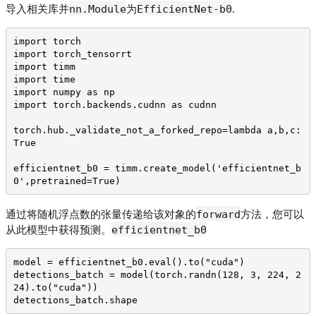
nn.Module
EfficientNet-b0
导入相关库并
为
.
import torch
import torch_tensorrt
import timm
import time
import numpy as np
import torch.backends.cudnn as cudnn
torch.hub._validate_not_a_forked_repo=lambda a,b,c: 
True
efficientnet_b0 = timm.create_model('efficientnet_b
0',pretrained=True)
forward
通过将随机浮点数的张量传递给该对象的
方法，您可以
efficientnet_b0
从此模型中获得预测。
model = efficientnet_b0.eval().to("cuda")
detections_batch = model(torch.randn(128, 3, 224, 2
24).to("cuda"))
detections_batch.shape